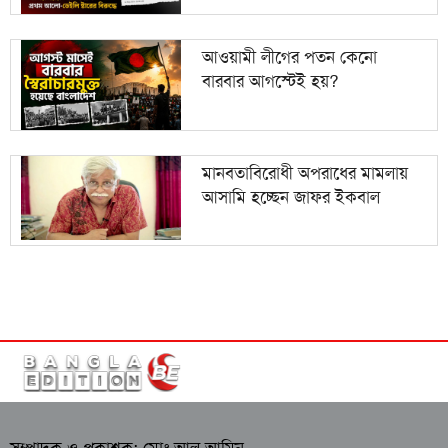
আওয়ামী লীগের পতন কেনো
বারবার আগস্টেই হয়?
মানবতাবিরোধী অপরাধের মামলায়
আসামি হচ্ছেন জাফর ইকবাল
সম্পাদক ও প্রকাশক: মোঃ আল আমিন