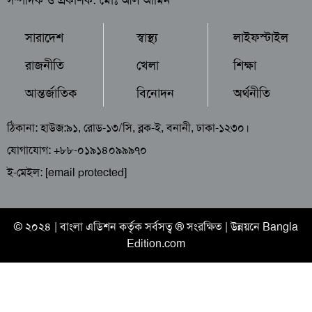
সারাদেশ
স্বাস্থ্য
লাইফস্টাইল
রাজনীতি
খেলা
শিক্ষা
আন্তর্জাতিক
বিনোদন
অর্থনীতি
ঠিকানা: হাউজ:৯১, রোড-১৩/সি, ব্লক-ই, বনানী, ঢাকা-১২৩০।
যোগাযোগ: +৮৮-০১৯১৪০৯৯৯৭০
ই-মেইল:
[email protected]
© ২০২৪ |
বাংলা এডিশন
কর্তৃক সর্বসত্ব ® সংরক্ষিত | উন্নয়নে
Bangla
Edition.com