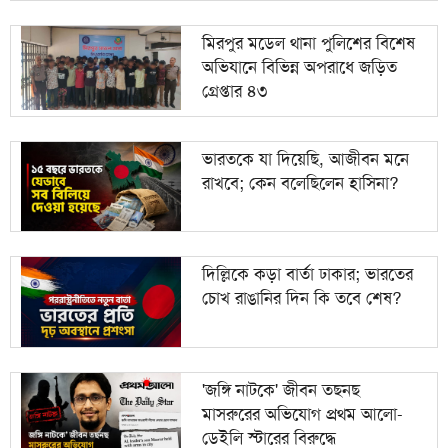
মিরপুর মডেল থানা পুলিশের বিশেষ
অভিযানে বিভিন্ন অপরাধে জড়িত
গ্রেপ্তার ৪৩
ভারতকে যা দিয়েছি, আজীবন মনে
রাখবে; কেন বলেছিলেন হাসিনা?
দিল্লিকে কড়া বার্তা ঢাকার; ভারতের
চোখ রাঙানির দিন কি তবে শেষ?
'জঙ্গি নাটকে' জীবন তছনছ
মাসরুরের অভিযোগ প্রথম আলো-
ডেইলি স্টারের বিরুদ্ধে