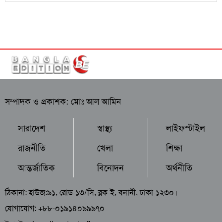
সম্পাদক ও প্রকাশক: মোঃ আল আমিন
সারাদেশ
স্বাস্থ্য
লাইফস্টাইল
রাজনীতি
খেলা
শিক্ষা
আন্তর্জাতিক
বিনোদন
অর্থনীতি
ঠিকানা: হাউজ:৯১, রোড-১৩/সি, ব্লক-ই, বনানী, ঢাকা-১২৩০।
যোগাযোগ: +৮৮-০১৯১৪০৯৯৯৭০