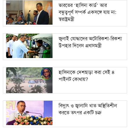
গাঁজাসহ যুবক গ্রেপ্তার
ভারতের ‘হাসিনা কার্ড’ আর
বন্ধুত্বপূর্ণ সম্পর্ক একসঙ্গে যায় না:
পাকিস্তানি নারী গোয়েন্দার ফাঁদে পা, ভারতের পাইলট
১০
স্বরাষ্ট্রমন্ত্রী
গ্রেপ্তার
জুলাই যোদ্ধাদের অটোরিকশা-রিকশা
উপহার দিলেন প্রধানমন্ত্রী
হাসিনাকে দেশছাড়া করা সেই ৪
পাইলট কোথায়?
বিদ্যুৎ ও জ্বালানি খাত অস্থিতিশীল
করতে তৎপর একটি চক্র