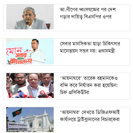
আ.লীগের ধ্বংসযজ্ঞের পর দেশ
গড়ার দায়িত্ব বিএনপির ওপর
সেবার মানসিকতা ছাড়া চিকিৎসার
মানোন্নয়ন সম্ভব নয়: প্রধানমন্ত্রী
‘আয়নাঘরে’ তারেক রহমানকেও
বন্দি করে নির্যাতন করা হয়েছিল:
চিফ প্রসিকিউটর
‘আয়নাঘর’ দেখতে ডিজিএফআই
কার্যালয়ে ট্রাইব্যুনালের বিচারকেরা