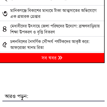
‎মানিকগঞ্জে বিকাশের মাধ্যমে টাকা আত্মসাতের অভিযোগে
৩
এক প্রতারক গ্রেপ্তার
মেধাবীদের উৎসাহে জেলা পরিষদের উদ্যোগ: ব্রাহ্মণবাড়িয়ায়
৪
শিক্ষা উপকরণ ও বৃত্তি বিতরণ
চলনবিলের নৈসর্গিক সৌন্দর্য পর্যটকদের আকৃষ্ট করে:
৫
আফরোজা খানম রিতা
ভারতের ‘হাসিনা কার্ড’ আর বন্ধুত্বপূর্ণ সম্পর্ক একসঙ্গে যায়
৬
সব খবর
না: স্বরাষ্ট্রমন্ত্রী
কলকাতা ও আশপাশে আওয়ামী লীগের শতাধিক নেতা-পুলিশ
৭
কর্মকর্তা
গাংনীতে জমির মাটির নিচে ১০টি ল্যান্ডমাইন সদৃশ বস্তু, ৫টি
৮
বক্স উদ্ধার
আরও পড়ুন:
ব্রাহ্মণবাড়িয়ার বিজয়নগরে র‍্যাবের অভিযান: ২০ কেজি
৯