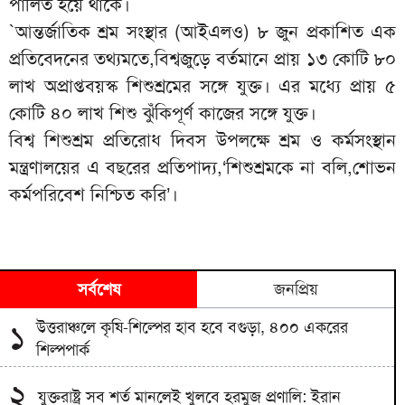
পালিত হয়ে থাকে।
`আন্তর্জাতিক শ্রম সংস্থার (আইএলও) ৮ জুন প্রকাশিত এক
প্রতিবেদনের তথ্যমতে,বিশ্বজুড়ে বর্তমানে প্রায় ১৩ কোটি ৮০
লাখ অপ্রাপ্তবয়স্ক শিশুশ্রমের সঙ্গে যুক্ত। এর মধ্যে প্রায় ৫
কোটি ৪০ লাখ শিশু ঝুঁকিপূর্ণ কাজের সঙ্গে যুক্ত।
বিশ্ব শিশুশ্রম প্রতিরোধ দিবস উপলক্ষে শ্রম ও কর্মসংস্থান
মন্ত্রণালয়ের এ বছরের প্রতিপাদ্য,‘শিশুশ্রমকে না বলি,শোভন
কর্মপরিবেশ নিশ্চিত করি’।
সর্বশেষ
জনপ্রিয়
উত্তরাঞ্চলে কৃষি-শিল্পের হাব হবে বগুড়া, ৪০০ একরের
১
শিল্পপার্ক
২
যুক্তরাষ্ট্র সব শর্ত মানলেই খুলবে হরমুজ প্রণালি: ইরান