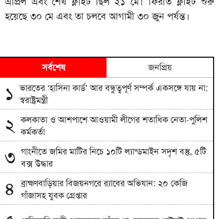
এপ্রিল এবং শেষ ফ্লাইট ছিল ২১ মে। ফিরতি ফ্লাইট শুরু
হয়েছে ৩০ মে এবং তা চলবে আগামী ৩০ জুন পর্যন্ত।
সর্বশেষ
জনপ্রিয়
ভারতের ‘হাসিনা কার্ড’ আর বন্ধুত্বপূর্ণ সম্পর্ক একসঙ্গে যায় না:
১
স্বরাষ্ট্রমন্ত্রী
কলকাতা ও আশপাশে আওয়ামী লীগের শতাধিক নেতা-পুলিশ
২
কর্মকর্তা
গাংনীতে জমির মাটির নিচে ১০টি ল্যান্ডমাইন সদৃশ বস্তু, ৫টি
৩
বক্স উদ্ধার
ব্রাহ্মণবাড়িয়ার বিজয়নগরে র‍্যাবের অভিযান: ২০ কেজি
৪
গাঁজাসহ যুবক গ্রেপ্তার