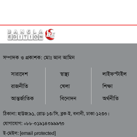
সম্পাদক ও প্রকাশক: মোঃ আল আমিন
সারাদেশ
স্বাস্থ্য
লাইফস্টাইল
রাজনীতি
খেলা
শিক্ষা
আন্তর্জাতিক
বিনোদন
অর্থনীতি
ঠিকানা: হাউজ:৯১, রোড-১৩/সি, ব্লক-ই, বনানী, ঢাকা-১২৩০।
যোগাযোগ: +৮৮-০১৯১৪০৯৯৯৭০
ই-মেইল:
[email protected]