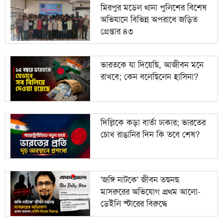
মিরপুর মডেল থানা পুলিশের বিশেষ
অভিযানে বিভিন্ন অপরাধে জড়িত
গ্রেপ্তার ৪৩
ভারতকে যা দিয়েছি, আজীবন মনে
রাখবে; কেন বলেছিলেন হাসিনা?
দিল্লিকে কড়া বার্তা ঢাকার; ভারতের
চোখ রাঙানির দিন কি তবে শেষ?
'জঙ্গি নাটকে' জীবন তছনছ
মাসরুরের অভিযোগ প্রথম আলো-
ডেইলি স্টারের বিরুদ্ধে