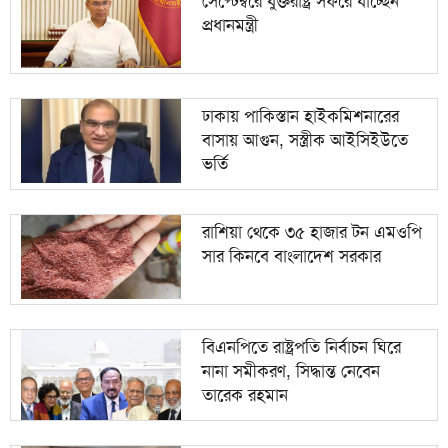
সেপ্টেম্বরে যুক্তরাষ্ট্র সফরে যাচ্ছেন
প্রধানমন্ত্রী
গ্যাস সংকট নয়, সিদ্ধান্তের কারণে বন্ধ যমুনা সার
১০
কারখানা
ঢাকায় পাকিস্তান হাইকমিশনারের
বাসায় আগুন, সস্ত্রীক আইসিইউতে
ভর্তি
রাশিয়া থেকে ৩৫ হাজার টন এমওপি
সার কিনবে বাংলাদেশ সরকার
বিএনপিতে রাষ্ট্রপতি নির্বাচন ঘিরে
নানা সমীকরণ, সিদ্ধান্ত নেবেন
তারেক রহমান