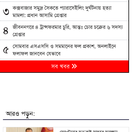
কক্সবাজার সমুদ্র সৈকতে প্যারাসেইলিং দুর্ঘটনায় হত্যা
৩
মামলা: প্রধান আসামি গ্রেপ্তার
জীবননগরে ৪ ট্রান্সফরমার চুরি, আন্তঃ চোর চক্রের ৬ সদস্য
৪
গ্রেপ্তার
সোমবার এসএসসি ও সমমানের ফল প্রকাশ, অনলাইনে
৫
ফলাফল জানবেন যেভাবে
৬
সব খবর
সেপ্টেম্বরে যুক্তরাষ্ট্র সফরে যাচ্ছেন প্রধানমন্ত্রী
পাকিস্তানের নিরাপত্তা বাহিনীর অভিযানে ভারত সমর্থিত ১০
৭
সন্ত্রাসী নিহত
৮
ইয়েমেনে হুথি হামলায় ৫৮ সেনা নিহত
আরও পড়ুন:
ইসলামী বিশ্ববিদ্যালয় থেকে ক্যান্সার হাসপাতাল: ধামরাইয়ের
৯
৩০০ কোটি টাকার প্রকল্প এখন পরিত্যক্ত স্থাপনা