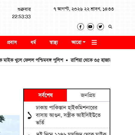
৭ আগস্ট, ২০২৬ ২২ শ্রাবণ, ১৪৩৩
শুক্রবার
22:53:33
প্রবাস
ধর্ম
স্বাস্থ্য
আরো
ুলে ফেলল পশ্চিমবঙ্গ পুলিশ
রাশিয়া থেকে ৩৫ হাজার টন এমওপি সার কি
সর্বশেষ
জনপ্রিয়
ঢাকায় পাকিস্তান হাইকমিশনারের
১
বাসায় আগুন, সস্ত্রীক আইসিইউতে
ভর্তি
দুই দিনে ১২৭৬ মসজিদ থেকে মাইক