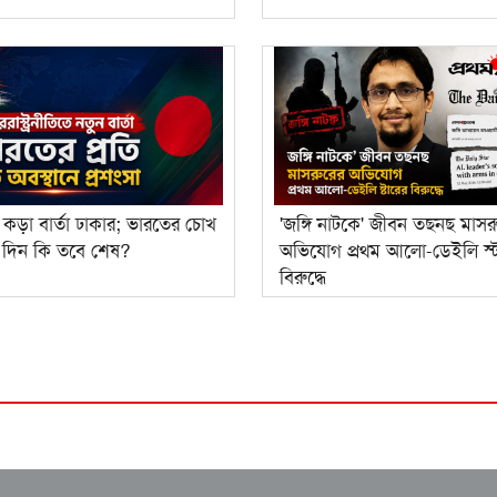
ে কড়া বার্তা ঢাকার; ভারতের চোখ
'জঙ্গি নাটকে' জীবন তছনছ মাসর
র দিন কি তবে শেষ?
অভিযোগ প্রথম আলো-ডেইলি স্ট
বিরুদ্ধে