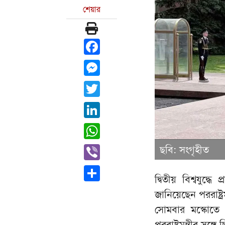
শেয়ার
Facebook
Messenger
Twitter
LinkedIn
WhatsApp
Viber
ছবি: সংগৃহীত
Share
দ্বিতীয় বিশ্বযুদ্
জানিয়েছেন পররাষ্ট্র
সোমবার মস্কোতে 
পররাষ্ট্রমন্ত্রীর সঙ্