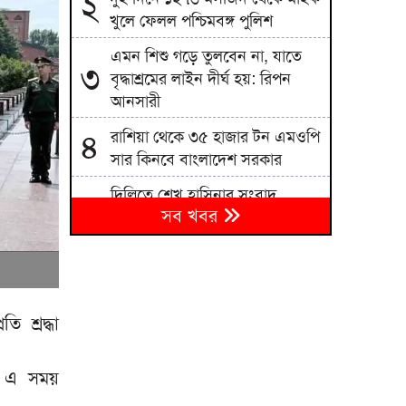
২
খুলে ফেলল পশ্চিমবঙ্গ পুলিশ
এমন শিশু গড়ে তুলবেন না, যাতে
৩
বৃদ্ধাশ্রমের লাইন দীর্ঘ হয়: রিপন
আনসারী
রাশিয়া থেকে ৩৫ হাজার টন এমওপি
৪
সার কিনবে বাংলাদেশ সরকার
দিল্লিতে শেখ হাসিনার সংবাদ
৫
সব খবর
সম্মেলন দেশের সার্বভৌমত্বের প্রতি
হুমকি: এনসিপি
বিএনপিতে রাষ্ট্রপতি নির্বাচন ঘিরে
৬
নানা সমীকরণ, সিদ্ধান্ত নেবেন
তারেক রহমান
ি শ্রদ্ধা
জাতীয় বিশ্ববিদ্যালয়ের মাস্টার্স
৭
ি। এ সময়
শেষপর্ব পরীক্ষার ফল প্রকাশ