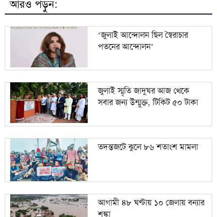
আরও পড়ুন:
বৈষম্যহীন বাংলাদেশ বিনির্মাণের আহ্বান ভারপ্রাপ্ত স্পিকার
৯
ব্যারিস্টার কায়সার কামালের
‘জুলাই আন্দোলন ছিল স্বৈরাচার
পতনের আন্দোলন’
১০
সাকিবের মাগুরার বাড়িতে হামলা ও ভাঙচুর
জুলাই স্মৃতি জাদুঘর আজ থেকে
সবার জন্য উন্মুক্ত, টিকিট ৫০ টাকা
তদন্তজটে ঝুলে ৮৬ শতাংশ মামলা
আগামী ৪৮ ঘণ্টায় ১০ জেলায় বন্যার
শঙ্কা