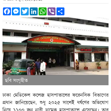
Facebook
Messenger
Twitter
LinkedIn
WhatsApp
Viber
Share
ছবি সংগৃহীত
ঢাকা মেডিকেল কলেজ হাসপাতালের ফরেনসিক বিভাগের
প্রধান জানিয়েছেন, শুধু ২০২৫ সালেই ধর্ষণের অভিযোগ
নিয়ে ১১০০ জন নারী ঢামেক হাসপাতালে এসেছেন। তার