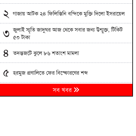
২
গাজায় আটক ২৪ ফিলিস্তিনি বন্দিকে মুক্তি দিলো ইসরায়েল
জুলাই স্মৃতি জাদুঘর আজ থেকে সবার জন্য উন্মুক্ত, টিকিট
৩
৫০ টাকা
৪
তদন্তজটে ঝুলে ৮৬ শতাংশ মামলা
৫
হরমুজ প্রণালিতে ফের বিস্ফোরণের শব্দ
৬
সব খবর
আগামী ৪৮ ঘণ্টায় ১০ জেলায় বন্যার শঙ্কা
নোবিপ্রবিতে নির্মিত হবে জুলাই স্মৃতি স্তম্ভ;
৭
গণঅভ্যুত্থানবিরোধীদের বিরুদ্ধে তদন্তের ঘোষণা
জুলাই গণঅভ্যুত্থানের দ্বিতীয় বর্ষপূর্তিতে শেরপুরে জামায়াতের
৮
সমাবেশ ও গণমিছিল