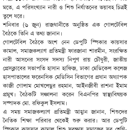
মতে, এ পরিসংখ্যান নারী ও শিশু নির্যাতনের ভয়াবহ চিত্রই
তুলে ধরে।
শনিবার (৬ জুন) রাজধানীতে অনুষ্ঠিত এক গোলটেবিল
বৈঠকে তিনি এ তথ্য জানান।
গোলটেবিল বৈঠকে অংশ নেন ডেপুটি স্পিকার কায়সার
কামাল, সমাজকল্যাণ প্রতিমন্ত্রী ফারজানা শারমীন, সংরক্ষিত
নারী আসনের সংসদ সদস্য নিপুণ রায় চৌধুরী, জাতীয়
প্রেসক্লাবের সভাপতি হাসান হাফিজ, ঢাকা মেডিকেল কলেজ
হাসপাতালের ফরেনসিক মেডিসিন বিভাগের প্রধান অধ্যাপক
কাজী গোলাম মোখলেছুর রহমান, আইনজীবী রাশনা ইমাম
প্রমুখ। বৈঠকটি সঞ্চালনা করেন বিএনপির স্বাস্থ্যবিষয়ক
সম্পাদক মো. রফিকুল ইসলাম।
এ সময় সমাজকল্যাণ প্রতিমন্ত্রী আহ্বান জানান, শিশুদের
নৈতিক শিক্ষা পরিবার থেকেই শুরু করার। আর ডেপুটি
স্পিকার কায়সার কামাল শিশু সুরক্ষায় সমাজের সব শ্রেণি-