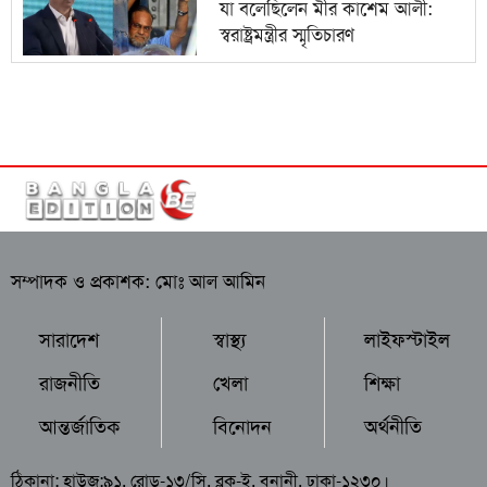
যা বলেছিলেন মীর কাশেম আলী:
স্বরাষ্ট্রমন্ত্রীর স্মৃতিচারণ
সম্পাদক ও প্রকাশক: মোঃ আল আমিন
সারাদেশ
স্বাস্থ্য
লাইফস্টাইল
রাজনীতি
খেলা
শিক্ষা
আন্তর্জাতিক
বিনোদন
অর্থনীতি
ঠিকানা: হাউজ:৯১, রোড-১৩/সি, ব্লক-ই, বনানী, ঢাকা-১২৩০।