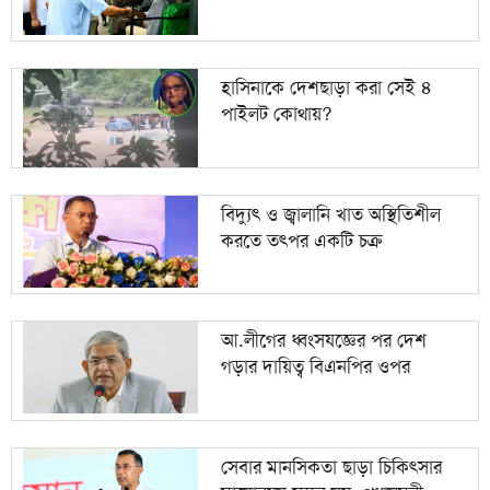
হাসিনাকে দেশছাড়া করা সেই ৪
পাইলট কোথায়?
বিদ্যুৎ ও জ্বালানি খাত অস্থিতিশীল
করতে তৎপর একটি চক্র
আ.লীগের ধ্বংসযজ্ঞের পর দেশ
গড়ার দায়িত্ব বিএনপির ওপর
সেবার মানসিকতা ছাড়া চিকিৎসার