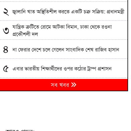
২
জ্বালানি খাত অস্থিতিশীল করতে একটি চক্র সক্রিয়: প্রধানমন্ত্রী
যান্ত্রিক ত্রুটিতে রোমে আটকা বিমান, ঢাকা থেকে রওনা
৩
প্রকৌশলী দল
৪
না ফেরার দেশে চলে গেলেন সাংবাদিক শেখ রাজিব হাসান
৫
এবার ভারতীয় শিক্ষার্থীদের ওপর কঠোর ট্রাম্প প্রশাসন
আশুলিয়ায় কাফনের কাপড়সহ চিঠিতে প্রাণনাশের হুমকির
৬
সব খবর
অভিযোগ
বাংলাদেশিকে বিএসএফ নিয়ে যাওয়ায় ভারতীয়কে ধরে
৭
আনলো গ্রামবাসী
মঞ্চ প্রস্তুত, বানভাসি মানুষের অপেক্ষা; প্রধানমন্ত্রীর আগমন
৮
ঘিরে বাঁশখালীতে উৎসব