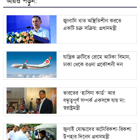
আরও পড়ুন:
শব্দদূষণের অজুহাতে পশ্চিমবঙ্গে একের পর এক মসজিদের
৯
মাইক অপসারণ
জ্বালানি খাত অস্থিতিশীল করতে
একটি চক্র সক্রিয়: প্রধানমন্ত্রী
১০
হাম ও হামের উপসর্গ নিয়ে আরও চার জনের মৃত্যু
যান্ত্রিক ত্রুটিতে রোমে আটকা বিমান,
ঢাকা থেকে রওনা প্রকৌশলী দল
ভারতের ‘হাসিনা কার্ড’ আর
বন্ধুত্বপূর্ণ সম্পর্ক একসঙ্গে যায় না:
স্বরাষ্ট্রমন্ত্রী
জুলাই যোদ্ধাদের অটোরিকশা-রিকশা
উপহার দিলেন প্রধানমন্ত্রী