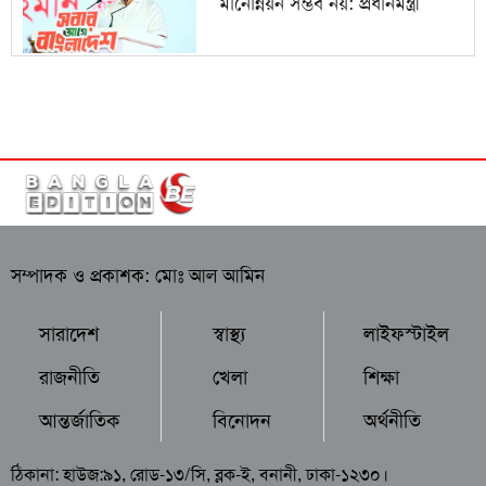
মানোন্নয়ন সম্ভব নয়: প্রধানমন্ত্রী
সম্পাদক ও প্রকাশক: মোঃ আল আমিন
সারাদেশ
স্বাস্থ্য
লাইফস্টাইল
রাজনীতি
খেলা
শিক্ষা
আন্তর্জাতিক
বিনোদন
অর্থনীতি
ঠিকানা: হাউজ:৯১, রোড-১৩/সি, ব্লক-ই, বনানী, ঢাকা-১২৩০।