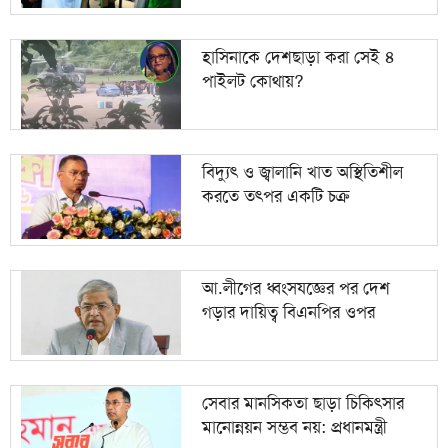
হাসিনাকে দেশছাড়া করা সেই ৪
পাইলট কোথায়?
বিদ্যুৎ ও জ্বালানি খাত অস্থিতিশীল
করতে তৎপর একটি চক্র
আ.লীগের ধ্বংসযজ্ঞের পর দেশ
গড়ার দায়িত্ব বিএনপির ওপর
সেবার মানসিকতা ছাড়া চিকিৎসার
মানোন্নয়ন সম্ভব নয়: প্রধানমন্ত্রী