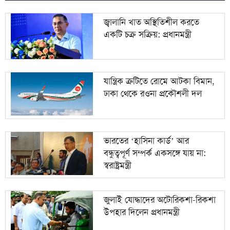
মঞ্চ প্রস্তুত, বানভাসি মানুষের অপেক্ষা; প্রধানমন্ত্রীর আগমন
৯
ঘিরে বাঁশখালীতে উৎসব
জ্বালানি খাত অস্থিতিশীল করতে
একটি চক্র সক্রিয়: প্রধানমন্ত্রী
শব্দদূষণের অজুহাতে পশ্চিমবঙ্গে একের পর এক
১০
মসজিদের মাইক অপসারণ
যান্ত্রিক ত্রুটিতে রোমে আটকা বিমান,
ঢাকা থেকে রওনা প্রকৌশলী দল
ভারতের ‘হাসিনা কার্ড’ আর
বন্ধুত্বপূর্ণ সম্পর্ক একসঙ্গে যায় না:
স্বরাষ্ট্রমন্ত্রী
জুলাই যোদ্ধাদের অটোরিকশা-রিকশা
উপহার দিলেন প্রধানমন্ত্রী