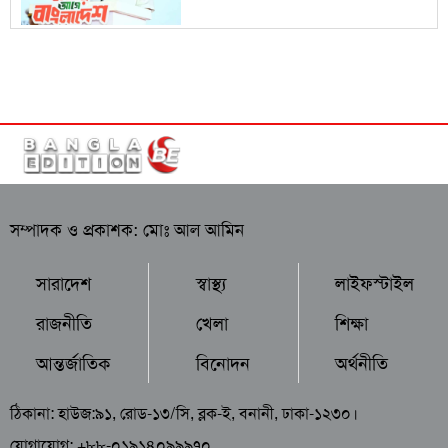
সম্পাদক ও প্রকাশক: মোঃ আল আমিন
সারাদেশ
স্বাস্থ্য
লাইফস্টাইল
রাজনীতি
খেলা
শিক্ষা
আন্তর্জাতিক
বিনোদন
অর্থনীতি
ঠিকানা: হাউজ:৯১, রোড-১৩/সি, ব্লক-ই, বনানী, ঢাকা-১২৩০।
যোগাযোগ: +৮৮-০১৯১৪০৯৯৯৭০