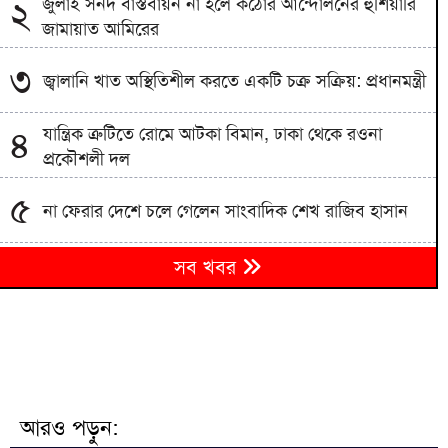
জুলাই সনদ বাস্তবায়ন না হলে কঠোর আন্দোলনের হুঁশিয়ারি
২
জামায়াত আমিরের
৩
জ্বালানি খাত অস্থিতিশীল করতে একটি চক্র সক্রিয়: প্রধানমন্ত্রী
যান্ত্রিক ত্রুটিতে রোমে আটকা বিমান, ঢাকা থেকে রওনা
৪
প্রকৌশলী দল
৫
না ফেরার দেশে চলে গেলেন সাংবাদিক শেখ রাজিব হাসান
৬
সব খবর
এবার ভারতীয় শিক্ষার্থীদের ওপর কঠোর ট্রাম্প প্রশাসন
আশুলিয়ায় কাফনের কাপড়সহ চিঠিতে প্রাণনাশের হুমকির
৭
অভিযোগ
বাংলাদেশিকে বিএসএফ নিয়ে যাওয়ায় ভারতীয়কে ধরে
৮
আনলো গ্রামবাসী
আরও পড়ুন: