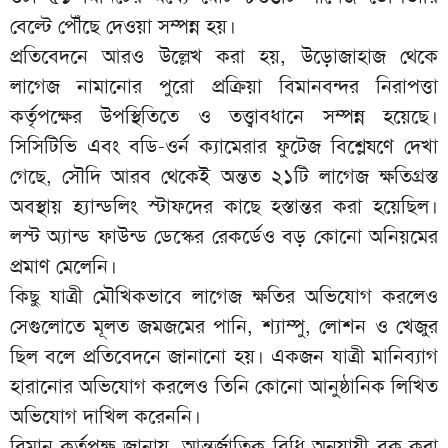
বেল্টে পৌঁছে দেওয়া সম্পন্ন হয়।
প্রতিবেদনে আরও উল্লেখ করা হয়, উড়োজাহাজ থেকে
লাগেজ নামানোর পুরো প্রক্রিয়া বিমানবন্দর নিরাপত্তা
কর্তৃপক্ষের উপস্থিতিতে ও তত্ত্বাবধানে সম্পন্ন হয়েছে।
সিসিটিভি এবং বডি-ওর্ন ক্যামেরার ফুটেজ বিশ্লেষণে দেখা
গেছে, সৌদি আরব থেকেই অন্তত ২১টি লাগেজ ক্ষতিগ্রস্ত
অবস্থায় হ্যান্ডলিং স্টাফদের কাছে হস্তান্তর করা হয়েছিল।
লস্ট অ্যান্ড ফাউন্ড ডেস্কের রেকর্ডেও বড় কোনো অনিয়মের
প্রমাণ মেলেনি।
কিছু যাত্রী মৌখিকভাবে লাগেজ ক্ষতির অভিযোগ করলেও
সেগুলোতে মূলত জমজমের পানি, শ্যাম্পু, লোশন ও খেজুর
ছিল বলে প্রতিবেদনে জানানো হয়। একজন যাত্রী মানিব্যাগ
হারানোর অভিযোগ করলেও তিনি কোনো আনুষ্ঠানিক লিখিত
অভিযোগ দাখিল করেননি।
বিমান কর্তৃপক্ষ জানায়, আন্তর্জাতিক বিধি অনুযায়ী বুক করা