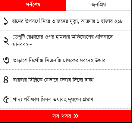
সর্বশেষ
জনপ্রিয়
১
হামের উপসর্গে নিয়ে ৩ জনের মৃত্যু, আক্রান্ত ১ হাজার ২১৮
ডেপুটি রেঞ্জারের ওপর হামলার অভিযোগের প্রতিবাদে
২
মানববন্ধন
৩
তাড়াশে নিখোঁজ সিএনজি চালকের মরদেহ উদ্ধার
৪
বারবার দিল্লিকে যেভাবে জবাব দিচ্ছে ঢাকা
৫
খাদ্য পরীক্ষায় মিলল ভয়াবহ দূষণের প্রমাণ
আইনের সহিত সংঘাতে জড়িত দুই শিশুকে আটক করেছে
৬
সব খবর
বাড্ডা থানা পুলিশ
ডিএমপির হাজারীবাগ থানা পুলিশের বিশেষ অভিযানে বিভিন্ন