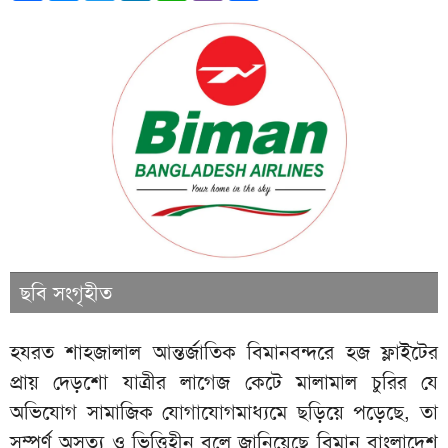
ছবি সংগৃহীত
হযরত শাহজালাল আন্তর্জাতিক বিমানবন্দরে হজ ফ্লাইটের
প্রায় দেড়শো যাত্রীর লাগেজ কেটে মালামাল চুরির যে
অভিযোগ সামাজিক যোগাযোগমাধ্যমে ছড়িয়ে পড়েছে, তা
সম্পূর্ণ অসত্য ও ভিত্তিহীন বলে জানিয়েছে বিমান বাংলাদেশ