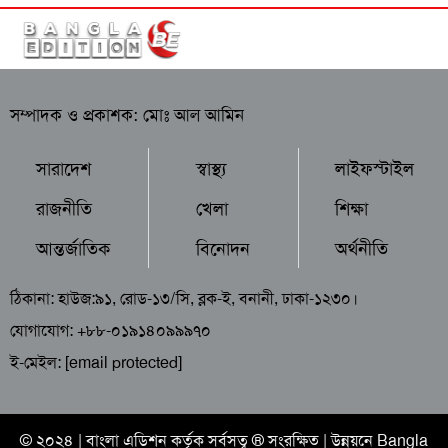
সম্পাদক ও প্রকাশক: মোঃ আল আমিন
সারাদেশ
স্বাস্থ্য
লাইফস্টাইল
রাজনীতি
খেলা
শিক্ষা
আন্তর্জাতিক
বিনোদন
অর্থনীতি
ঠিকানা: হাউজ:৯১, রোড-১৩/সি, ব্লক-ই, বনানী, ঢাকা-১২৩০।
যোগাযোগ: +৮৮-০১৯১৪০৯৯৯৭০
ই-মেইল:
[email protected]
© ২০২৪ |
বাংলা এডিশন
কর্তৃক সর্বসত্ব ® সংরক্ষিত | উন্নয়নে
Bangla