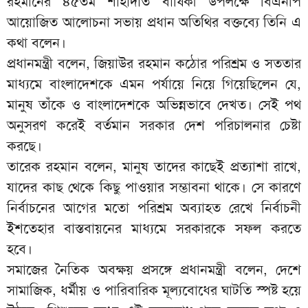
রহমানের ৪৫তম শাহাদাত বার্ষিকী উপলক্ষে বিএনপি
আয়োজিত আলোচনা সভায় প্রধান অতিথির বক্তব্যে তিনি এ
কথা বলেন।
প্রধানমন্ত্রী বলেন, জিয়াউর রহমান কঠোর পরিশ্রম ও সততার
মাধ্যমে বাংলাদেশকে এমন পর্যায়ে নিয়ে গিয়েছিলেন যে,
মানুষ তাঁকে ও বাংলাদেশকে অভিন্নভাবে দেখত। সেই পথ
অনুসরণ করেই বর্তমান সরকার দেশ পরিচালনার চেষ্টা
করছে।
তারেক রহমান বলেন, মানুষ তাদের কাছেই প্রত্যাশা রাখে,
যাদের কাছ থেকে কিছু পাওয়ার সম্ভাবনা থাকে। সে কারণে
নির্বাচনের আগের মতো পরিশ্রম অব্যাহত রেখে নির্বাচনী
ইশতেহার বাস্তবায়নের মাধ্যমে সরকারকে সফল করতে
হবে।
সমাজের নৈতিক অবক্ষয় প্রসঙ্গে প্রধানমন্ত্রী বলেন, দেশে
সামাজিক, ধর্মীয় ও পারিবারিক মূল্যবোধের ঘাটতি স্পষ্ট হয়ে