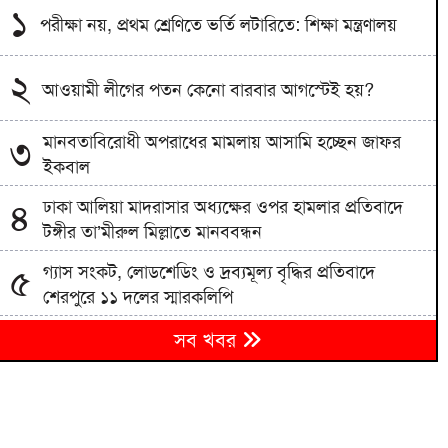
১
পরীক্ষা নয়, প্রথম শ্রেণিতে ভর্তি লটারিতে: শিক্ষা মন্ত্রণালয়
২
আওয়ামী লীগের পতন কেনো বারবার আগস্টেই হয়?
মানবতাবিরোধী অপরাধের মামলায় আসামি হচ্ছেন জাফর
৩
ইকবাল
ঢাকা আলিয়া মাদরাসার অধ্যক্ষের ওপর হামলার প্রতিবাদে
৪
টঙ্গীর তা’মীরুল মিল্লাতে মানববন্ধন
গ্যাস সংকট, লোডশেডিং ও দ্রব্যমূল্য বৃদ্ধির প্রতিবাদে
৫
শেরপুরে ১১ দলের স্মারকলিপি
নদীদূষণ রোধে সমন্বিত পদক্ষেপ গ্রহণে অবহেলার সুযোগ
৬
সব খবর
নেই: প্রধানমন্ত্রী
গ্যাস পরিস্থিতি স্বাভাবিক হতে আর কত দিন লাগবে, জানালেন
৭
জ্বালানি মন্ত্রী