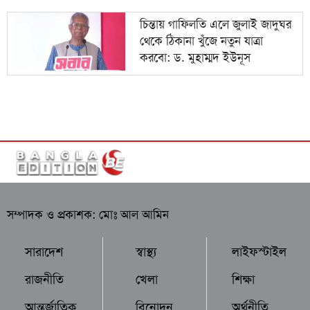
চিন্তায় গাফিলতি এলে জুলাই জাদুঘর
থেকে ঠিকানা খুঁজে নতুন যাত্রা
করবো: ড. মুহাম্মদ ইউনূস
সম্পাদক ও প্রকাশক: মোঃ আল আমিন
সারাদেশ
স্বাস্থ্য
লাইফস্টাইল
রাজনীতি
খেলা
শিক্ষা
আন্তর্জাতিক
বিনোদন
অর্থনীতি