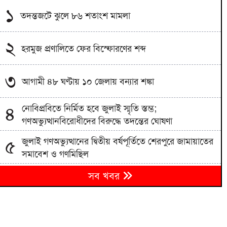
১
তদন্তজটে ঝুলে ৮৬ শতাংশ মামলা
২
হরমুজ প্রণালিতে ফের বিস্ফোরণের শব্দ
৩
আগামী ৪৮ ঘণ্টায় ১০ জেলায় বন্যার শঙ্কা
নোবিপ্রবিতে নির্মিত হবে জুলাই স্মৃতি স্তম্ভ;
৪
গণঅভ্যুত্থানবিরোধীদের বিরুদ্ধে তদন্তের ঘোষণা
জুলাই গণঅভ্যুত্থানের দ্বিতীয় বর্ষপূর্তিতে শেরপুরে জামায়াতের
৫
সমাবেশ ও গণমিছিল
বৈষম্যহীন বাংলাদেশ বিনির্মাণের আহ্বান ভারপ্রাপ্ত স্পিকার
৬
সব খবর
ব্যারিস্টার কায়সার কামালের
৭
সাকিবের মাগুরার বাড়িতে হামলা ও ভাঙচুর