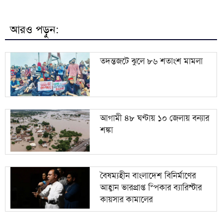
৮
ইউক্রেনে রুশ হামলায় নিহত ১৭ জন
আরও পড়ুন:
৯
হঠাৎ রিপাবলিক বাংলা ছাড়লেন ময়ূখ ঘোষ
তদন্তজটে ঝুলে ৮৬ শতাংশ মামলা
১০
হাঁকডাক দিয়েও পর্দায় এলেন না হাসিনা
আগামী ৪৮ ঘণ্টায় ১০ জেলায় বন্যার
শঙ্কা
বৈষম্যহীন বাংলাদেশ বিনির্মাণের
আহ্বান ভারপ্রাপ্ত স্পিকার ব্যারিস্টার
কায়সার কামালের