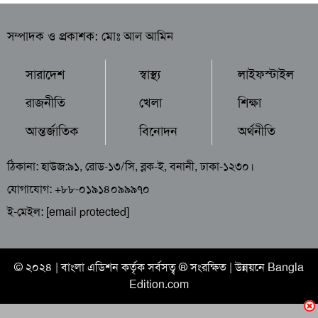
সম্পাদক ও প্রকাশক: মোঃ আল আমিন
সারাদেশ
স্বাস্থ্য
লাইফস্টাইল
রাজনীতি
খেলা
শিক্ষা
আন্তর্জাতিক
বিনোদন
অর্থনীতি
ঠিকানা: হাউজ:৯১, রোড-১৩/সি, ব্লক-ই, বনানী, ঢাকা-১২৩০।
যোগাযোগ: +৮৮-০১৯১৪০৯৯৯৭০
ই-মেইল:
[email protected]
© ২০২৪ |
বাংলা এডিশন
কর্তৃক সর্বসত্ব ® সংরক্ষিত | উন্নয়নে
Bangla
Edition.com