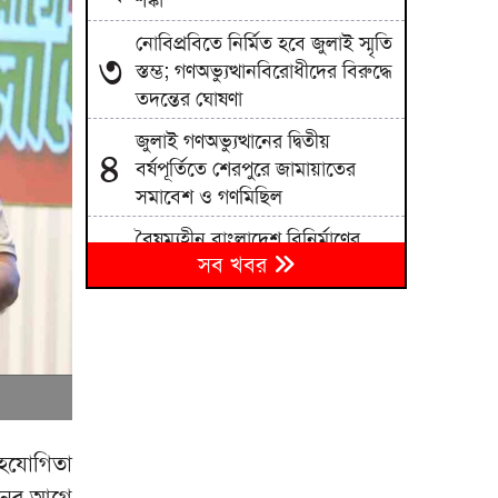
শঙ্কা
নোবিপ্রবিতে নির্মিত হবে জুলাই স্মৃতি
৩
স্তম্ভ; গণঅভ্যুত্থানবিরোধীদের বিরুদ্ধে
তদন্তের ঘোষণা
জুলাই গণঅভ্যুত্থানের দ্বিতীয়
৪
বর্ষপূর্তিতে শেরপুরে জামায়াতের
সমাবেশ ও গণমিছিল
বৈষম্যহীন বাংলাদেশ বিনির্মাণের
৫
সব খবর
আহ্বান ভারপ্রাপ্ত স্পিকার ব্যারিস্টার
কায়সার কামালের
সাকিবের মাগুরার বাড়িতে হামলা ও
৬
ভাঙচুর
৭
ইউক্রেনে রুশ হামলায় নিহত ১৭ জন
সহযোগিতা
হঠাৎ রিপাবলিক বাংলা ছাড়লেন
৮
াচনের আগে