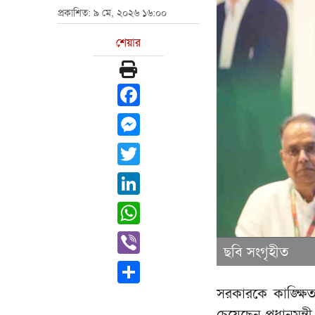
প্রকাশিত: ৯ মে, ২০২৬ ১৬:০০
শেয়ার
Facebook
Messenger
Twitter
LinkedIn
WhatsApp
Viber
ছবি সংগৃহীত
Share
সরকারকে কাঙ্ক্ষ
চেয়েছেন প্রধানমন্