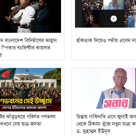
ীন বাংলাদেশ বিনির্মাণের আহ্বান
হাঁকডাক দিয়েও পর্দায় এলেন না
্ত স্পিকার ব্যারিস্টার কায়সার
র
স্টের আঁতুড়ঘরে পরিণত গণভবন
চিন্তায় গাফিলতি এলে জুলাই জা
 দখলে নেয় ছাত্র-জনতা
থেকে ঠিকানা খুঁজে নতুন যাত্রা 
ড. মুহাম্মদ ইউনূস