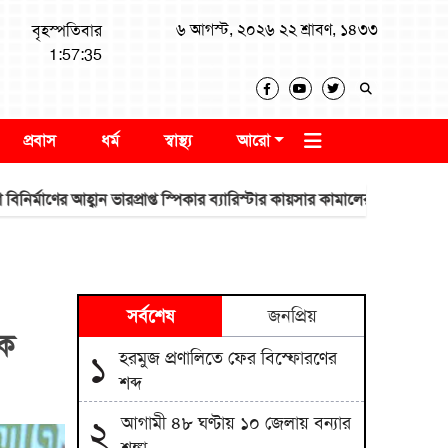
৬ আগস্ট, ২০২৬ ২২ শ্রাবণ, ১৪৩৩
বৃহস্পতিবার
1:57:36
প্রবাস
ধর্ম
স্বাস্থ্য
আরো
ের আহ্বান ভারপ্রাপ্ত স্পিকার ব্যারিস্টার কায়সার কামালের
সাকিবের মাগুরা
সর্বশেষ
জনপ্রিয়
েক
হরমুজ প্রণালিতে ফের বিস্ফোরণের
১
শব্দ
আগামী ৪৮ ঘণ্টায় ১০ জেলায় বন্যার
২