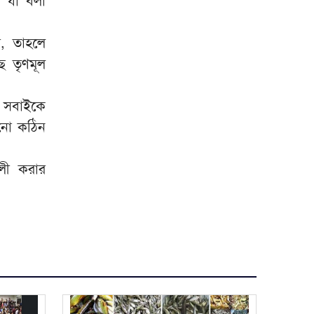
 যা বলা
ে, তাহলে
ে তৃণমূল
 সবাইকে
ানো কঠিন
ালী করার