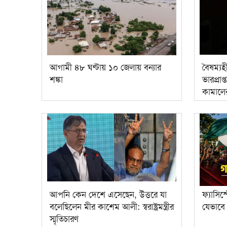
আগামী ৪৮ ঘণ্টায় ১০ জেলায় বন্যার
বৈষম্যহ
শঙ্কা
ভারপ্রাপ
কামালে
আপনি কেন দেশে এসেছেন, উত্তরে যা
ফ্যাসি
বলেছিলেন মীর কাশেম আলী: স্বরাষ্ট্রমন্ত্রীর
যেভাবে
স্মৃতিচারণ