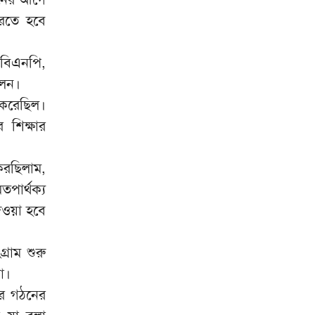
ময়ূখ ঘোষ
করতে হবে
হাঁকডাক দিয়েও পর্দায় এলেন না
৯
হাসিনা
বিএনপি,
আড়িয়াল বিলের মাছেও মিলল
১০
লেন।
মাইক্রোপ্লাস্টিক
 করেছিল।
র শিক্ষার
করছিলাম,
ার্থক্য
দেওয়া হবে
রাম শুরু
া।
ার গঠনের