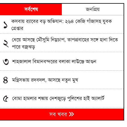
সর্বশেষ
জনপ্রিয়
কসবায় র‍্যাবের বড় অভিযান: ২৬৪ কেজি গাঁজাসহ যুবক
১
গ্রেপ্তার
ধেয়ে আসছে মৌসুমি নিম্নচাপ, তাপপ্রবাহের সঙ্গে হানা দিতে
২
পারে বজ্রঝড়
৩
শাহজালাল বিমানবন্দরের বলাকা লাউঞ্জে আগুন
৪
মন্ত্রিসভায় রদবদল, আসছে নতুন মুখ
৫
বোমা হামলার শঙ্কায় দেশজুড়ে পুলিশের হাই অ্যালার্ট
থাইল্যান্ডে কিশোরের এলোপাতাড়ি গুলিবর্ষণ, প্রাণ গেল ৭
৬
সব খবর
জনের