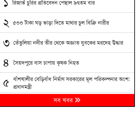
১
রিজার্ভ চুরির প্রতিবেদন পেছাল ৯৭তম বার
২
৫০০ টাকা ঘড় ভাড়া দিতে মাথার চুল বিক্রি নারীর
৩
তেঁতুলিয়া নদীর তীর থেকে অজ্ঞাত যুবকের মরদেহ উদ্ধার
৪
সৈয়দপুরে বাস চাপায় কৃষক নিহত
বাঁশখালীর বেড়িবাঁধ নির্মাণ সরকারের মূল পরিকল্পনার অংশ:
৫
প্রধানমন্ত্রী
আতংকের নতুন নাম ‘উত্তরা’ পরিস্থিতি নিয়ন্ত্রণে প্রশাসনের
৬
সব খবর
নিরলস চেষ্টা
নিহত ইয়াসিন আলীর পরিবারকে ৩ লাখ টাকা দেয়ার ঘোষণা
৭
গাসিক প্রশাসকের