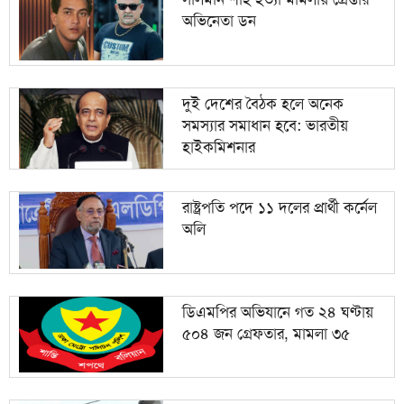
অভিনেতা ডন
দুই দেশের বৈঠক হলে অনেক
সমস্যার সমাধান হবে: ভারতীয়
হাইকমিশনার
রাষ্ট্রপতি পদে ১১ দলের প্রার্থী কর্নেল
অলি
ডিএমপির অভিযানে গত ২৪ ঘণ্টায়
৫০৪ জন গ্রেফতার, মামলা ৩৫