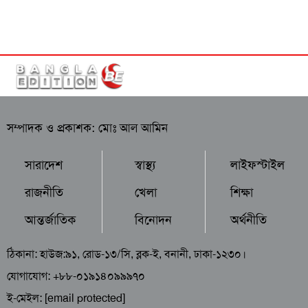
সম্পাদক ও প্রকাশক: মোঃ আল আমিন
সারাদেশ
স্বাস্থ্য
লাইফস্টাইল
রাজনীতি
খেলা
শিক্ষা
আন্তর্জাতিক
বিনোদন
অর্থনীতি
ঠিকানা: হাউজ:৯১, রোড-১৩/সি, ব্লক-ই, বনানী, ঢাকা-১২৩০।
যোগাযোগ: +৮৮-০১৯১৪০৯৯৯৭০
ই-মেইল:
[email protected]