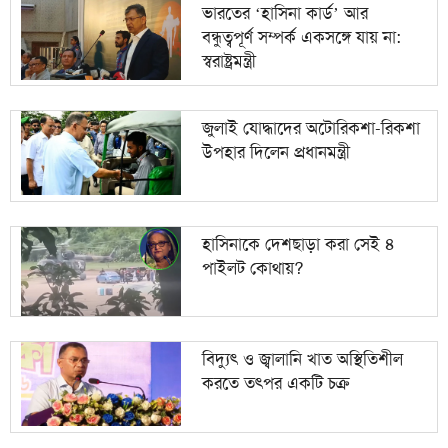
ভারতের ‘হাসিনা কার্ড’ আর
বন্ধুত্বপূর্ণ সম্পর্ক একসঙ্গে যায় না:
স্বরাষ্ট্রমন্ত্রী
জুলাই যোদ্ধাদের অটোরিকশা-রিকশা
উপহার দিলেন প্রধানমন্ত্রী
হাসিনাকে দেশছাড়া করা সেই ৪
পাইলট কোথায়?
বিদ্যুৎ ও জ্বালানি খাত অস্থিতিশীল
করতে তৎপর একটি চক্র