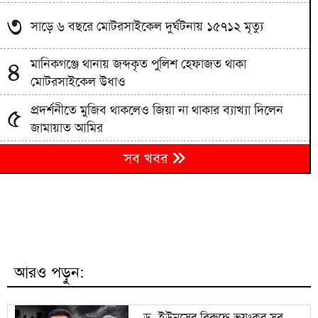
৩
সাড়ে ৬ বছরে মোটরসাইকেল দুর্ঘটনায় ১৫৭১২ মৃত্যু
মানিকগঞ্জে থানায় জব্দকৃত পুলিশ হেফাজত থাকা
৪
মোটরসাইকেল উধাও
প্রদর্শনীতে মুজিব থাকলেও জিয়া না থাকার ব্যাখ্যা দিলেন
৫
জামায়াত আমির
জামায়াতের প্রদর্শনীতে উঠে এলো ছাত্রদল নেতা আবিদের
৬
সব খবর
জুলাইয়ের ভূমিকা
হাদী হত্যার রহস্য উন্মোচন করতে না পারলে ডিপ স্টেটের
৭
ঘোরপাকে থাকতে হবে: আব্দুল্লাহ আল জাবের
বরিশাল সাংবাদিক ফোরামের সভাপতি সুমন চৌধুরী,
৮
সম্পাদক সাঈদ পান্থ
আরও পড়ুন:
জুলাই সনদ বাস্তবায়ন না হলে কঠোর আন্দোলনের হুঁশিয়ারি
৯
জামায়াত আমিরের
ড. ইউনূসের বিরুদ্ধে ভয়ংকর সব