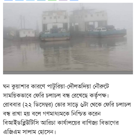
ঘন কুয়াশার কারণে পাটুরিয়া-দৌলতদিয়া নৌরুটে
সাময়িকভাবে ফেরি চলাচল বন্ধ রেখেছে কর্তৃপক্ষ।
রোববার (২২ ডিসেম্বর) ভোর সাড়ে ৬টা থেকে ফেরি চলাচল
বন্ধ রাখা হয় বলে গণমাধ্যমকে নিশ্চিত করেন
বিআইডব্লিউটিসি আরিচা কার্যালয়ের বাণিজ্য বিভাগের
এজিএম সালাম হোসেন।