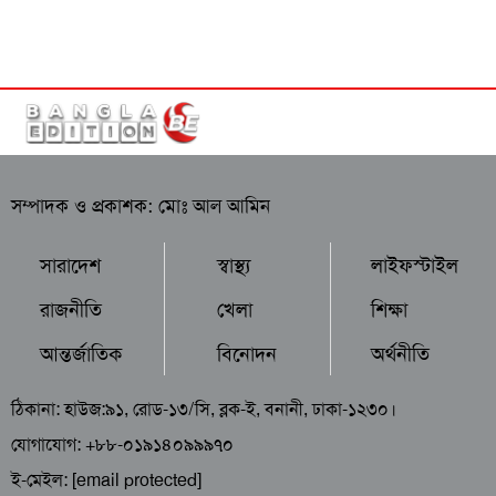
সম্পাদক ও প্রকাশক: মোঃ আল আমিন
সারাদেশ
স্বাস্থ্য
লাইফস্টাইল
রাজনীতি
খেলা
শিক্ষা
আন্তর্জাতিক
বিনোদন
অর্থনীতি
ঠিকানা: হাউজ:৯১, রোড-১৩/সি, ব্লক-ই, বনানী, ঢাকা-১২৩০।
যোগাযোগ: +৮৮-০১৯১৪০৯৯৯৭০
ই-মেইল:
[email protected]