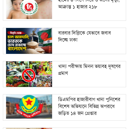
আক্রান্ত ১ হাজার ২১৮
মেহেরপুর সীমান্তে ৫ জনকে পুশইনের চেষ্টা, বিজিবির
১০
প্রতিরোধ
বারবার দিল্লিকে যেভাবে জবাব
দিচ্ছে ঢাকা
খাদ্য পরীক্ষায় মিলল ভয়াবহ দূষণের
প্রমাণ
ডিএমপির হাজারীবাগ থানা পুলিশের
বিশেষ অভিযানে বিভিন্ন অপরাধে
জড়িত ১৪ জন গ্রেপ্তার