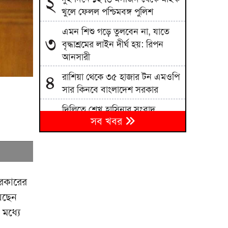
২
খুলে ফেলল পশ্চিমবঙ্গ পুলিশ
এমন শিশু গড়ে তুলবেন না, যাতে
৩
বৃদ্ধাশ্রমের লাইন দীর্ঘ হয়: রিপন
আনসারী
রাশিয়া থেকে ৩৫ হাজার টন এমওপি
৪
সার কিনবে বাংলাদেশ সরকার
দিল্লিতে শেখ হাসিনার সংবাদ
৫
সব খবর
সম্মেলন দেশের সার্বভৌমত্বের প্রতি
হুমকি: এনসিপি
বিএনপিতে রাষ্ট্রপতি নির্বাচন ঘিরে
৬
নানা সমীকরণ, সিদ্ধান্ত নেবেন
তারেক রহমান
সরকারের
েছেন
জাতীয় বিশ্ববিদ্যালয়ের মাস্টার্স
৭
 মধ্যে
শেষপর্ব পরীক্ষার ফল প্রকাশ