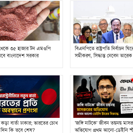
 থেকে ৩৫ হাজার টন এমওপি
বিএনপিতে রাষ্ট্রপতি নির্বাচন ঘির
নবে বাংলাদেশ সরকার
সমীকরণ, সিদ্ধান্ত নেবেন তারে
ে কড়া বার্তা ঢাকার; ভারতের চোখ
'জঙ্গি নাটকে' জীবন তছনছ মাসর
র দিন কি তবে শেষ?
অভিযোগ প্রথম আলো-ডেইলি স্ট