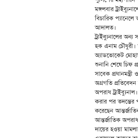
মঙ্গলবার ট্রাইব্যু
বিচারিক প্যানেলে
আদালত।
ট্রাইব্যুনালের অ
হক এনাম চৌধুরী। আ
অ্যাডভোকেট মোহাম
শুনানি শেষে চিফ 
সাবেক প্রধানমন্ত্র
অগ্রগতি প্রতিবেদন
অপরাধ ট্রাইব্যু
করার পর তদন্তের পূ
করেছেন আন্তর্জাতিক
আন্তর্জাতিক অপরা
দায়ের হওয়া মামলা