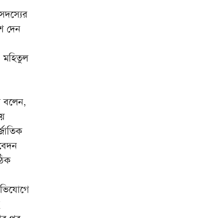
মিরপুর মডেল থানা পুলিশের বিশেষ
৮
 সদস্যের
অভিযানে বিভিন্ন অপরাধে জড়িত
শ দেন
গ্রেপ্তার ৪৩
ভারতকে যা দিয়েছি, আজীবন মনে
৯
 মহিতুল
রাখবে; কেন বলেছিলেন হাসিনা?
দিল্লিকে কড়া বার্তা ঢাকার;
১০
ভারতের চোখ রাঙানির দিন কি
র বলেন,
তবে শেষ?
য়ে
্জাতিক
বেদন
ঠিক
 অভিযোগে