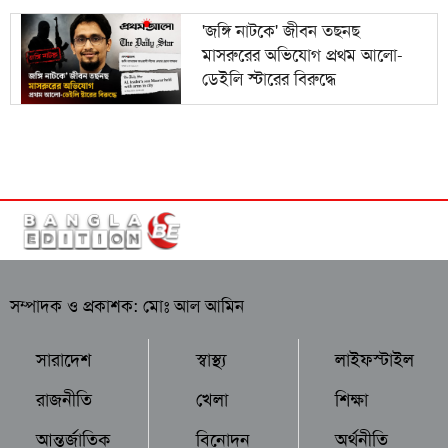
'জঙ্গি নাটকে' জীবন তছনছ
মাসরুরের অভিযোগ প্রথম আলো-
ডেইলি স্টারের বিরুদ্ধে
সম্পাদক ও প্রকাশক: মোঃ আল আমিন
সারাদেশ
স্বাস্থ্য
লাইফস্টাইল
রাজনীতি
খেলা
শিক্ষা
আন্তর্জাতিক
বিনোদন
অর্থনীতি