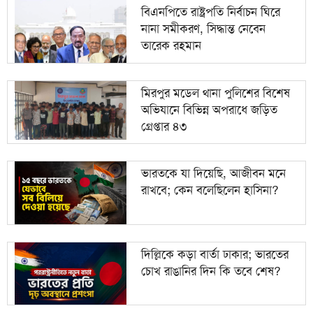
বিএনপিতে রাষ্ট্রপতি নির্বাচন ঘিরে
নানা সমীকরণ, সিদ্ধান্ত নেবেন
তারেক রহমান
মিরপুর মডেল থানা পুলিশের বিশেষ
অভিযানে বিভিন্ন অপরাধে জড়িত
গ্রেপ্তার ৪৩
ভারতকে যা দিয়েছি, আজীবন মনে
রাখবে; কেন বলেছিলেন হাসিনা?
দিল্লিকে কড়া বার্তা ঢাকার; ভারতের
চোখ রাঙানির দিন কি তবে শেষ?