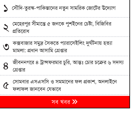
১
সৌদি-তুরস্ক-পাকিস্তানের নতুন সামরিক জোটের উদ্যোগ
মেহেরপুর সীমান্তে ৫ জনকে পুশইনের চেষ্টা, বিজিবির
২
প্রতিরোধ
কক্সবাজার সমুদ্র সৈকতে প্যারাসেইলিং দুর্ঘটনায় হত্যা
৩
মামলা: প্রধান আসামি গ্রেপ্তার
জীবননগরে ৪ ট্রান্সফরমার চুরি, আন্তঃ চোর চক্রের ৬ সদস্য
৪
গ্রেপ্তার
সোমবার এসএসসি ও সমমানের ফল প্রকাশ, অনলাইনে
৫
ফলাফল জানবেন যেভাবে
৬
সব খবর
সেপ্টেম্বরে যুক্তরাষ্ট্র সফরে যাচ্ছেন প্রধানমন্ত্রী
পাকিস্তানের নিরাপত্তা বাহিনীর অভিযানে ভারত সমর্থিত ১০
৭
সন্ত্রাসী নিহত