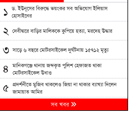
ড. ইউনূসের বিরুদ্ধে ভয়ংকর সব অভিযোগ ইলিয়াস
১
হোসাইনের
২
দেবীদ্বারে বাড়ির মালিককে কুপিয়ে হত্যা, মরদেহ উদ্ধার
৩
সাড়ে ৬ বছরে মোটরসাইকেল দুর্ঘটনায় ১৫৭১২ মৃত্যু
মানিকগঞ্জে থানায় জব্দকৃত পুলিশ হেফাজত থাকা
৪
মোটরসাইকেল উধাও
প্রদর্শনীতে মুজিব থাকলেও জিয়া না থাকার ব্যাখ্যা দিলেন
৫
জামায়াত আমির
জামায়াতের প্রদর্শনীতে উঠে এলো ছাত্রদল নেতা আবিদের
৬
সব খবর
জুলাইয়ের ভূমিকা
হাদী হত্যার রহস্য উন্মোচন করতে না পারলে ডিপ স্টেটের
৭
ঘোরপাকে থাকতে হবে: আব্দুল্লাহ আল জাবের