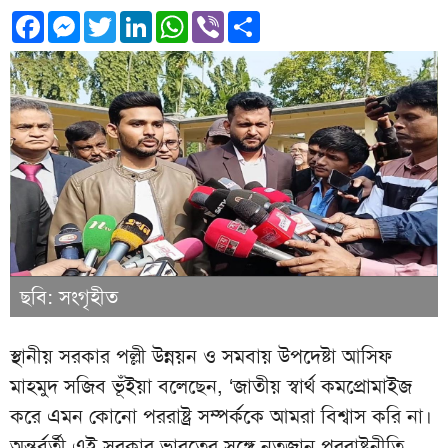
Facebook
Messenger
Twitter
LinkedIn
WhatsApp
Viber
Share
ছবি: সংগৃহীত
স্থানীয় সরকার পল্লী উন্নয়ন ও সমবায় উপদেষ্টা আসিফ
মাহমুদ সজিব ভূঁইয়া বলেছেন, ‘জাতীয় স্বার্থ কমপ্রোমাইজ
করে এমন কোনো পররাষ্ট্র সম্পর্ককে আমরা বিশ্বাস করি না।
অন্তর্বর্তী এই সরকার ভারতের সঙ্গে নতজানু পররাষ্ট্রনীতি