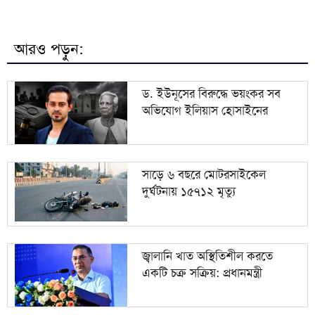
বরিশাল সাংবাদিক ফোরামের সভাপতি সুমন চৌধুরী,
৮
সম্পাদক সাঈদ পান্থ
আরও পড়ুন:
জুলাই সনদ বাস্তবায়ন না হলে কঠোর আন্দোলনের হুঁশিয়ারি
৯
জামায়াত আমিরের
ড. ইউনূসের বিরুদ্ধে ভয়ংকর সব
অভিযোগ ইলিয়াস হোসাইনের
জ্বালানি খাত অস্থিতিশীল করতে একটি চক্র সক্রিয়:
১০
প্রধানমন্ত্রী
সাড়ে ৬ বছরে মোটরসাইকেল
দুর্ঘটনায় ১৫৭১২ মৃত্যু
জ্বালানি খাত অস্থিতিশীল করতে
একটি চক্র সক্রিয়: প্রধানমন্ত্রী