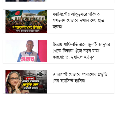
ফ্যাসিস্টের আঁতুড়ঘরে পরিণত
গণভবন যেভাবে দখলে নেয় ছাত্র-
জনতা
চিন্তায় গাফিলতি এলে জুলাই জাদুঘর
থেকে ঠিকানা খুঁজে নতুন যাত্রা
করবো: ড. মুহাম্মদ ইউনূস
৫ আগস্ট যেভাবে পালানোর প্রস্তুতি
নেন ফ্যাসিস্ট হাসিনা