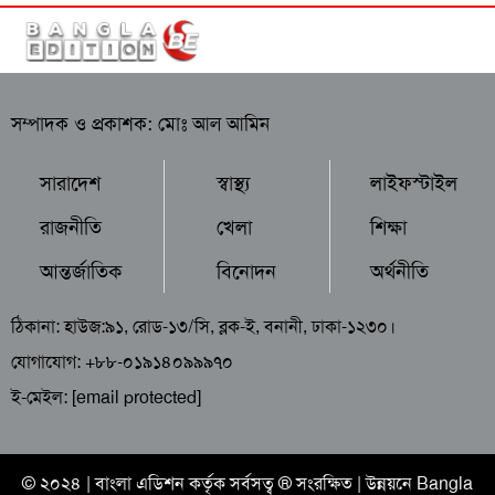
সম্পাদক ও প্রকাশক: মোঃ আল আমিন
সারাদেশ
স্বাস্থ্য
লাইফস্টাইল
রাজনীতি
খেলা
শিক্ষা
আন্তর্জাতিক
বিনোদন
অর্থনীতি
ঠিকানা: হাউজ:৯১, রোড-১৩/সি, ব্লক-ই, বনানী, ঢাকা-১২৩০।
যোগাযোগ: +৮৮-০১৯১৪০৯৯৯৭০
ই-মেইল:
[email protected]
© ২০২৪ |
বাংলা এডিশন
কর্তৃক সর্বসত্ব ® সংরক্ষিত | উন্নয়নে
Bangla