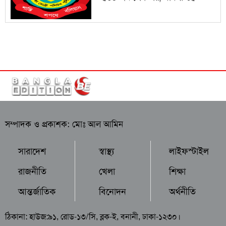
সম্পাদক ও প্রকাশক: মোঃ আল আমিন
সারাদেশ
স্বাস্থ্য
লাইফস্টাইল
রাজনীতি
খেলা
শিক্ষা
আন্তর্জাতিক
বিনোদন
অর্থনীতি
ঠিকানা: হাউজ:৯১, রোড-১৩/সি, ব্লক-ই, বনানী, ঢাকা-১২৩০।