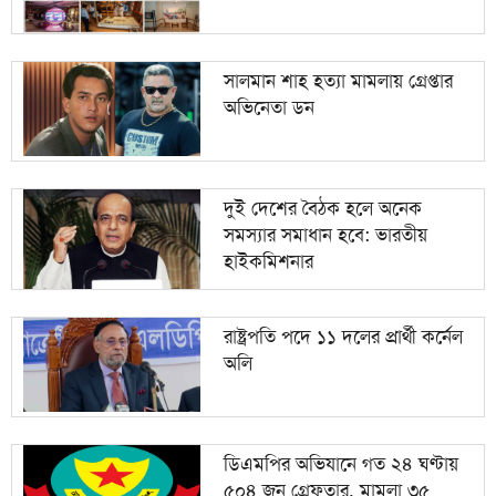
সালমান শাহ হত্যা মামলায় গ্রেপ্তার
অভিনেতা ডন
দুই দেশের বৈঠক হলে অনেক
সমস্যার সমাধান হবে: ভারতীয়
হাইকমিশনার
রাষ্ট্রপতি পদে ১১ দলের প্রার্থী কর্নেল
অলি
ডিএমপির অভিযানে গত ২৪ ঘণ্টায়
৫০৪ জন গ্রেফতার, মামলা ৩৫