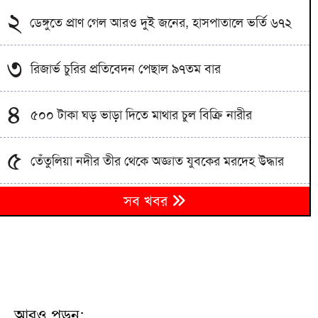
২
ডেঙ্গুতে প্রাণ গেল আরও দুই জনের, হাসপাতালে ভর্তি ৬৭২
৩
রিজার্ভ চুরির প্রতিবেদন পেছাল ৯৭তম বার
৪
৫০০ টাকা ঘড় ভাড়া দিতে মাথার চুল বিক্রি নারীর
৫
তেঁতুলিয়া নদীর তীর থেকে অজ্ঞাত যুবকের মরদেহ উদ্ধার
৬
সব খবর
সৈয়দপুরে বাস চাপায় কৃষক নিহত
বাঁশখালীর বেড়িবাঁধ নির্মাণ সরকারের মূল পরিকল্পনার অংশ:
৭
প্রধানমন্ত্রী
আতংকের নতুন নাম ‘উত্তরা’ পরিস্থিতি নিয়ন্ত্রণে প্রশাসনের
৮
নিরলস চেষ্টা
আরও পড়ুন: