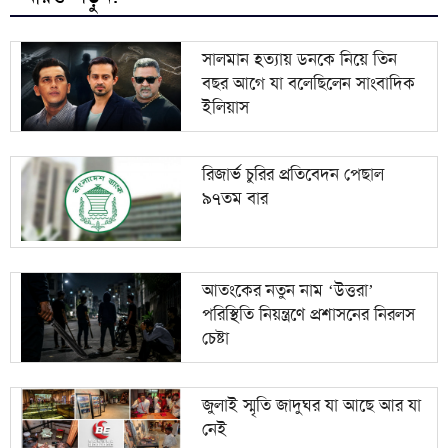
নিহত ইয়াসিন আলীর পরিবারকে ৩ লাখ টাকা দেয়ার ঘোষণা
৯
গাসিক প্রশাসকের
সালমান হত্যায় ডনকে নিয়ে তিন
বছর আগে যা বলেছিলেন সাংবাদিক
কানাডায় জরুরি অবস্থা, দুই শহরের বাসিন্দাদের সরে
১০
ইলিয়াস
যাওয়ার নির্দেশ
রিজার্ভ চুরির প্রতিবেদন পেছাল
৯৭তম বার
আতংকের নতুন নাম ‘উত্তরা’
পরিস্থিতি নিয়ন্ত্রণে প্রশাসনের নিরলস
চেষ্টা
জুলাই স্মৃতি জাদুঘর যা আছে আর যা
নেই