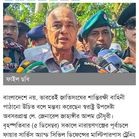
ফাইল ছবি
বাংলাদেশে নয়, ভারতেই জাতিসংঘের শান্তিরক্ষী বাহিনী
পাঠানো উচিত বলে মন্তব্য করেছেন স্বরাষ্ট্র উপদেষ্টা
অবসরপ্রাপ্ত লে. জেনারেল জাহাঙ্গীর আলম চৌধুরী।
বৃহস্পতিবার (৫ ডিসেম্বর) সকালে নারায়ণগঞ্জের পূর্বাচলে
ফায়ার সার্ভিস অ্যান্ড সিভিল ডিফেন্সের মাল্টিপারপাস ট্রেনিং