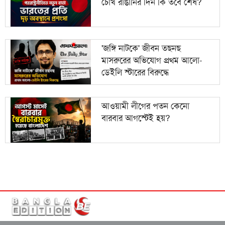
চোখ রাঙানির দিন কি তবে শেষ?
'জঙ্গি নাটকে' জীবন তছনছ
মাসরুরের অভিযোগ প্রথম আলো-
ডেইলি স্টারের বিরুদ্ধে
আওয়ামী লীগের পতন কেনো
বারবার আগস্টেই হয়?