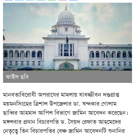
ফাইল ছবি
মানবতাবিরোধী অপরাধের মামলায় যাবজ্জীবন দণ্ডপ্রাপ্ত
ময়মনসিংহের ত্রিশাল উপজেলার ডা. খন্দকার গোলাম
ছাব্বির আহমাদ আপিল বিভাগে জামিন আবেদন করেছেন।
মঙ্গলবার প্রধান বিচারপতি ড. সৈয়দ রেফাত আহমেদের
নেতৃত্বে তিন বিচারপতির বেঞ্চ জামিন আবেদনটি শুনানির