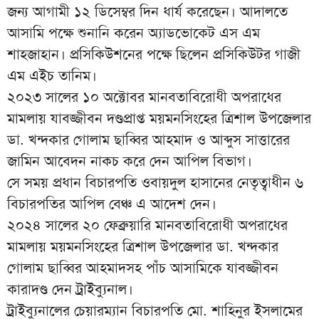
জন্য আগামী ১২ ডিসেম্বর দিন ধার্য করেছেন। আদালতে
আসামি পক্ষে শুনানি করেন অ্যাডভোকেট এস এম
শাহজাহান। প্রসিকিউশনের পক্ষে ছিলেন প্রসিকিউটর গাজী
এম এইচ তানিম।
২০২৩ সালের ১০ অক্টোবর মানবতাবিরোধী অপরাধের
মামলায় যাবজ্জীবন দণ্ডপ্রাপ্ত ময়মনসিংহের ত্রিশাল উপজেলার
ডা. খন্দকার গোলাম ছাব্বির আহমাদ ও আব্দুস সাত্তারের
জামিন আবেদন নাকচ করে দেন আপিল বিভাগ।
সে সময় প্রধান বিচারপতি ওবায়দুল হাসানের নেতৃত্বাধীন ৬
বিচারপতির আপিল বেঞ্চ এ আদেশ দেন।
২০২৪ সালের ২০ ফেব্রুয়ারি মানবতাবিরোধী অপরাধের
মামলায় ময়মনসিংহের ত্রিশাল উপজেলার ডা. খন্দকার
গোলাম ছাব্বির আহমাদসহ পাঁচ আসামিকে যাবজ্জীবন
কারাদণ্ড দেন ট্রাইব্যুনাল।
ট্রাইব্যুনালের চেয়ারম্যান বিচারপতি মো. শাহিনুর ইসলামের