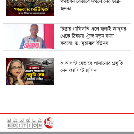
গণভবন যেভাবে দখলে নেয় ছাত্র-
জনতা
চিন্তায় গাফিলতি এলে জুলাই জাদুঘর
থেকে ঠিকানা খুঁজে নতুন যাত্রা
করবো: ড. মুহাম্মদ ইউনূস
৫ আগস্ট যেভাবে পালানোর প্রস্তুতি
নেন ফ্যাসিস্ট হাসিনা