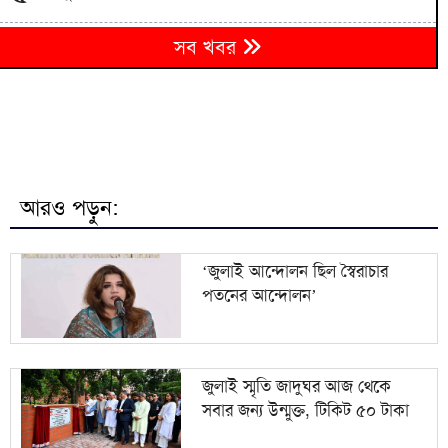
৬
সব খবর
আগামী ৪৮ ঘণ্টায় ১০ জেলায় বন্যার শঙ্কা
নোবিপ্রবিতে নির্মিত হবে জুলাই স্মৃতি স্তম্ভ;
৭
গণঅভ্যুত্থানবিরোধীদের বিরুদ্ধে তদন্তের ঘোষণা
জুলাই গণঅভ্যুত্থানের দ্বিতীয় বর্ষপূর্তিতে শেরপুরে জামায়াতের
৮
সমাবেশ ও গণমিছিল
আরও পড়ুন:
বৈষম্যহীন বাংলাদেশ বিনির্মাণের আহ্বান ভারপ্রাপ্ত স্পিকার
৯
ব্যারিস্টার কায়সার কামালের
‘জুলাই আন্দোলন ছিল স্বৈরাচার
পতনের আন্দোলন’
১০
সাকিবের মাগুরার বাড়িতে হামলা ও ভাঙচুর
জুলাই স্মৃতি জাদুঘর আজ থেকে
সবার জন্য উন্মুক্ত, টিকিট ৫০ টাকা