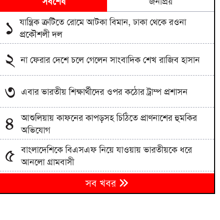
সর্বশেষ
জনপ্রিয়
যান্ত্রিক ত্রুটিতে রোমে আটকা বিমান, ঢাকা থেকে রওনা
১
প্রকৌশলী দল
২
না ফেরার দেশে চলে গেলেন সাংবাদিক শেখ রাজিব হাসান
৩
এবার ভারতীয় শিক্ষার্থীদের ওপর কঠোর ট্রাম্প প্রশাসন
আশুলিয়ায় কাফনের কাপড়সহ চিঠিতে প্রাণনাশের হুমকির
৪
অভিযোগ
বাংলাদেশিকে বিএসএফ নিয়ে যাওয়ায় ভারতীয়কে ধরে
৫
আনলো গ্রামবাসী
মঞ্চ প্রস্তুত, বানভাসি মানুষের অপেক্ষা; প্রধানমন্ত্রীর আগমন
৬
সব খবর
ঘিরে বাঁশখালীতে উৎসব
শব্দদূষণের অজুহাতে পশ্চিমবঙ্গে একের পর এক মসজিদের
৭