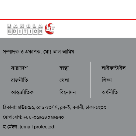
সম্পাদক ও প্রকাশক: মোঃ আল আমিন
সারাদেশ
স্বাস্থ্য
লাইফস্টাইল
রাজনীতি
খেলা
শিক্ষা
আন্তর্জাতিক
বিনোদন
অর্থনীতি
ঠিকানা: হাউজ:৯১, রোড-১৩/সি, ব্লক-ই, বনানী, ঢাকা-১২৩০।
যোগাযোগ: +৮৮-০১৯১৪০৯৯৯৭০
ই-মেইল:
[email protected]