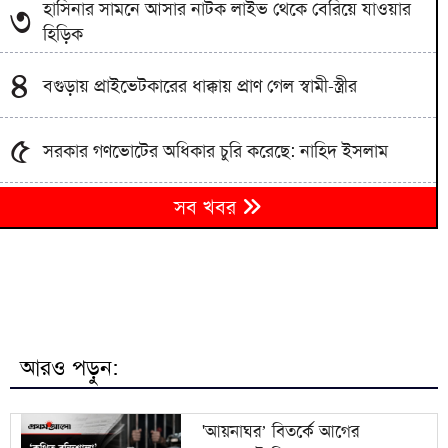
হাসিনার সামনে আসার নাটক লাইভ থেকে বেরিয়ে যাওয়ার
৩
হিড়িক
৪
বগুড়ায় প্রাইভেটকারের ধাক্কায় প্রাণ গেল স্বামী-স্ত্রীর
৫
সরকার গণভোটের অধিকার চুরি করেছে: নাহিদ ইসলাম
শেখ হাসিনার সংবাদ সম্মেলনের বক্তব্য সমর্থন করে না দিল্লি:
৬
সব খবর
রণধীর জয়সোয়াল
৭
বিদেশ থেকে চিৎকার করলেও গুরুত্ব দিচ্ছি না: স্বরাষ্ট্রমন্ত্রী
খোকসায় বিএনপি নেতার ওপর হামলার প্রতিবাদে মহাসড়ক
৮
অবরোধ ও বিক্ষোভ
আরও পড়ুন:
লন্ডনের প্রেমিককে সহপাঠীদের অপ্রস্তুত ছবি পাঠানোয় ইবি
৯
ছাত্রীকে বহিষ্কার
'আয়নাঘর’ বিতর্কে আগের