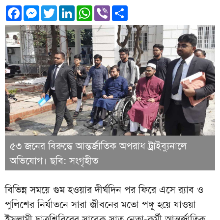
Facebook
Messenger
Twitter
LinkedIn
WhatsApp
Viber
Share
৫৩ জনের বিরুদ্ধে আন্তর্জাতিক অপরাধ ট্রাইব্যুনালে
অভিযোগ। ছবি: সংগৃহীত
বিভিন্ন সময়ে গুম হওয়ার দীর্ঘদিন পর ফিরে এসে র‌্যাব ও
পুলিশের নির্যাতনে সারা জীবনের মতো পঙ্গু হয়ে যাওয়া
ইসলামী ছাত্রশিবিরের সাবেক সাত নেতা-কর্মী আন্তর্জাতিক