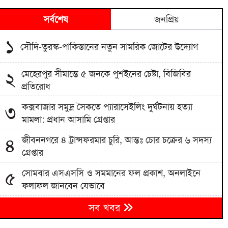
সর্বশেষ
জনপ্রিয়
১
সৌদি-তুরস্ক-পাকিস্তানের নতুন সামরিক জোটের উদ্যোগ
মেহেরপুর সীমান্তে ৫ জনকে পুশইনের চেষ্টা, বিজিবির
২
প্রতিরোধ
কক্সবাজার সমুদ্র সৈকতে প্যারাসেইলিং দুর্ঘটনায় হত্যা
৩
মামলা: প্রধান আসামি গ্রেপ্তার
জীবননগরে ৪ ট্রান্সফরমার চুরি, আন্তঃ চোর চক্রের ৬ সদস্য
৪
গ্রেপ্তার
সোমবার এসএসসি ও সমমানের ফল প্রকাশ, অনলাইনে
৫
ফলাফল জানবেন যেভাবে
৬
সব খবর
সেপ্টেম্বরে যুক্তরাষ্ট্র সফরে যাচ্ছেন প্রধানমন্ত্রী