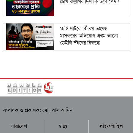
চোখ রাঙানির দিন কি তবে শেষ?
'জঙ্গি নাটকে' জীবন তছনছ
মাসরুরের অভিযোগ প্রথম আলো-
ডেইলি স্টারের বিরুদ্ধে
সম্পাদক ও প্রকাশক: মোঃ আল আমিন
সারাদেশ
স্বাস্থ্য
লাইফস্টাইল