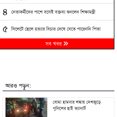
৪
নেতাকর্মীদের পাশে বসেই বক্তব্য শুনলেন শিক্ষামন্ত্রী
৫
সিলেটে ছেলে হত্যার বিচার দেখে যেতে পারেননি পিতা
পুলিশ পরিচয়ে বিশ্ববিদ্যালয় শিক্ষক-শিক্ষার্থীদের লক্ষাধিক
৬
সব খবর
টাকা হাতিয়ে নিচ্ছে প্রতারক চক্র
প্রধানমন্ত্রী তারেক রহমানের আগমনকে স্বাগত জানিয়ে
৭
বাঁশখালীতে ছাত্রদলের বর্ণাঢ্য আনন্দ র‍্যালি
হবিগঞ্জে বিজিবির পৃথক অভিযানে প্রায় ১ কোটি টাকার
৮
ভারতীয় পণ্য ও কাভার্ডভ্যান জব্দ
আরও পড়ুন:
৯
পাকিস্তানি যুবক ও বাংলাদেশি তরুণীর ‘স্মরণীয়’ বিয়ে
বোমা হামলার শঙ্কায় দেশজুড়ে
পুলিশের হাই অ্যালার্ট
সন্ত্রাস ও নৈরাজ্য প্রতিরোধে বাঁশখালীতে জামায়াত
১০