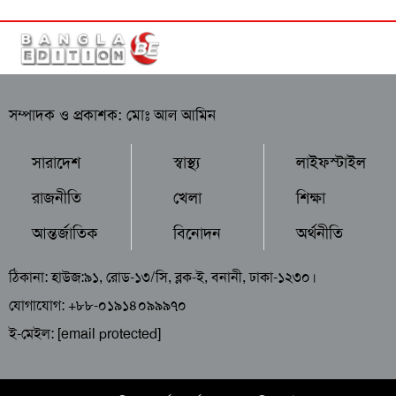
সম্পাদক ও প্রকাশক: মোঃ আল আমিন
সারাদেশ
স্বাস্থ্য
লাইফস্টাইল
রাজনীতি
খেলা
শিক্ষা
আন্তর্জাতিক
বিনোদন
অর্থনীতি
ঠিকানা: হাউজ:৯১, রোড-১৩/সি, ব্লক-ই, বনানী, ঢাকা-১২৩০।
যোগাযোগ: +৮৮-০১৯১৪০৯৯৯৭০
ই-মেইল:
[email protected]