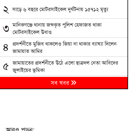
২
সাড়ে ৬ বছরে মোটরসাইকেল দুর্ঘটনায় ১৫৭১২ মৃত্যু
মানিকগঞ্জে থানায় জব্দকৃত পুলিশ হেফাজত থাকা
৩
মোটরসাইকেল উধাও
প্রদর্শনীতে মুজিব থাকলেও জিয়া না থাকার ব্যাখ্যা দিলেন
৪
জামায়াত আমির
জামায়াতের প্রদর্শনীতে উঠে এলো ছাত্রদল নেতা আবিদের
৫
জুলাইয়ের ভূমিকা
হাদী হত্যার রহস্য উন্মোচন করতে না পারলে ডিপ স্টেটের
৬
সব খবর
ঘোরপাকে থাকতে হবে: আব্দুল্লাহ আল জাবের
বরিশাল সাংবাদিক ফোরামের সভাপতি সুমন চৌধুরী,
৭
সম্পাদক সাঈদ পান্থ
জুলাই সনদ বাস্তবায়ন না হলে কঠোর আন্দোলনের হুঁশিয়ারি
৮
জামায়াত আমিরের
আরও পড়ুন: