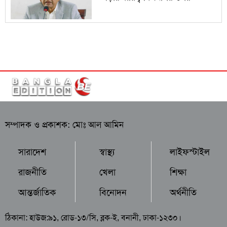
সম্পাদক ও প্রকাশক: মোঃ আল আমিন
সারাদেশ
স্বাস্থ্য
লাইফস্টাইল
রাজনীতি
খেলা
শিক্ষা
আন্তর্জাতিক
বিনোদন
অর্থনীতি
ঠিকানা: হাউজ:৯১, রোড-১৩/সি, ব্লক-ই, বনানী, ঢাকা-১২৩০।