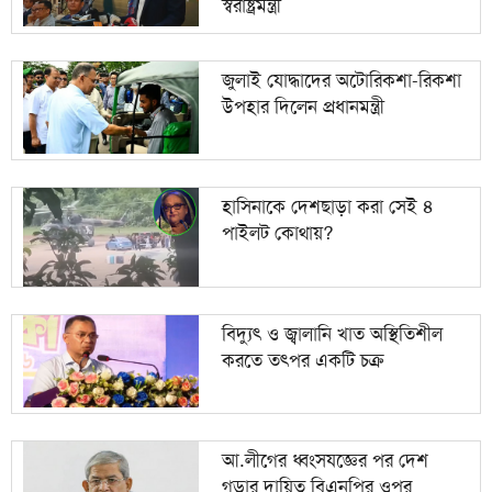
স্বরাষ্ট্রমন্ত্রী
জুলাই যোদ্ধাদের অটোরিকশা-রিকশা
উপহার দিলেন প্রধানমন্ত্রী
হাসিনাকে দেশছাড়া করা সেই ৪
পাইলট কোথায়?
বিদ্যুৎ ও জ্বালানি খাত অস্থিতিশীল
করতে তৎপর একটি চক্র
আ.লীগের ধ্বংসযজ্ঞের পর দেশ
গড়ার দায়িত্ব বিএনপির ওপর