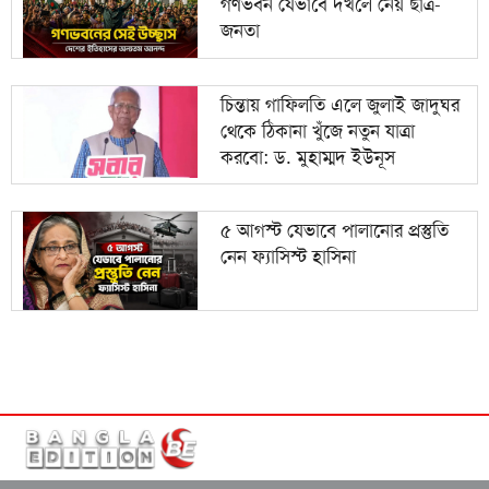
গণভবন যেভাবে দখলে নেয় ছাত্র-
জনতা
চিন্তায় গাফিলতি এলে জুলাই জাদুঘর
থেকে ঠিকানা খুঁজে নতুন যাত্রা
করবো: ড. মুহাম্মদ ইউনূস
৫ আগস্ট যেভাবে পালানোর প্রস্তুতি
নেন ফ্যাসিস্ট হাসিনা