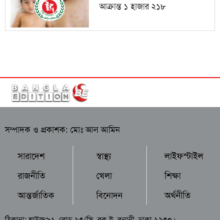
আক্রান্ত ১ হাজার ২১৮
সম্পাদক ও প্রকাশক: মোঃ আল আমিন
সারাদেশ
স্বাস্থ্য
লাইফস্টাইল
রাজনীতি
খেলা
শিক্ষা
আন্তর্জাতিক
বিনোদন
অর্থনীতি
ঠিকানা: হাউজ:৯১, রোড-১৩/সি, ব্লক-ই, বনানী, ঢাকা-১২৩০।