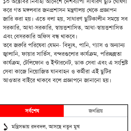
১০ অক্টোবর নির্বাহী আদেশে দেশব্যাপী সাধারণ ছুটি ঘোষণা
করে গত মঙ্গলবার জনপ্রশাসন মন্ত্রণালয় থেকে প্রজ্ঞাপন
জারি করা হয়। এতে বলা হয়, সাধারণ ছুটিকালীন সময়ে সব
সরকারি, আধা-সরকারি, স্বায়ত্তশাসিত, আধা-স্বায়ত্তশাসিত
এবং বেসরকারি অফিস বন্ধ থাকবে।
তবে জরুরি পরিষেবা যেমন- বিদ্যুৎ, পানি, গ্যাস ও অন্যান্য
জ্বালানি, ফায়ার সার্ভিস, বন্দরগুলোর কার্যক্রম, পরিচ্ছন্নতা
কার্যক্রম, টেলিফোন ও ইন্টারনেট, ডাক সেবা এবং এ সংশ্লিষ্ট
সেবা কাজে নিয়োজিত যানবাহন ও কর্মীরা এই ছুটির
আওতার বাইরে থাকবে বলে প্রজ্ঞাপনে জানানো হয়।
সর্বশেষ
জনপ্রিয়
১
মন্ত্রিসভায় রদবদল, আসছে নতুন মুখ