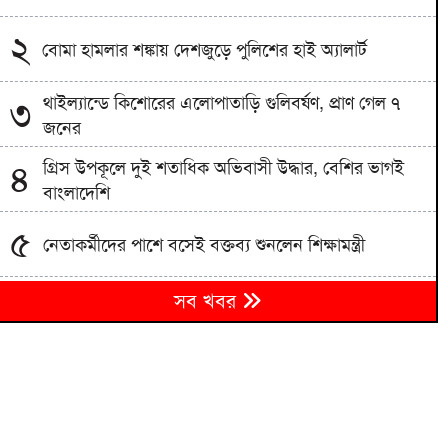
২
বোমা হামলার শঙ্কায় দেশজুড়ে পুলিশের হাই অ্যালার্ট
থাইল্যান্ডে কিশোরের এলোপাতাড়ি গুলিবর্ষণ, প্রাণ গেল ৭
৩
জনের
গ্রিস উপকূলে দুই শতাধিক অভিবাসী উদ্ধার, বেশির ভাগই
৪
বাংলাদেশি
৫
নেতাকর্মীদের পাশে বসেই বক্তব্য শুনলেন শিক্ষামন্ত্রী
৬
সব খবর
সিলেটে ছেলে হত্যার বিচার দেখে যেতে পারেননি পিতা
পুলিশ পরিচয়ে বিশ্ববিদ্যালয় শিক্ষক-শিক্ষার্থীদের লক্ষাধিক
৭
টাকা হাতিয়ে নিচ্ছে প্রতারক চক্র
প্রধানমন্ত্রী তারেক রহমানের আগমনকে স্বাগত জানিয়ে
৮