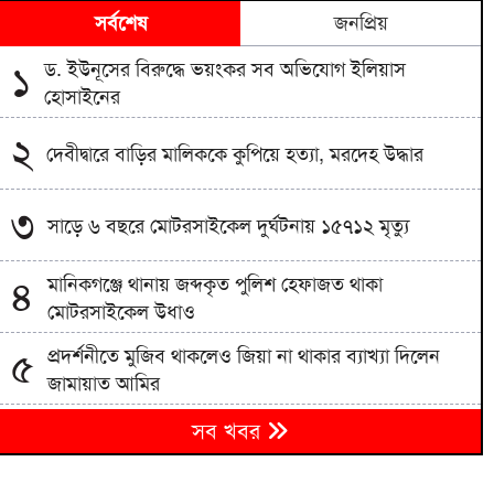
সর্বশেষ
জনপ্রিয়
ড. ইউনূসের বিরুদ্ধে ভয়ংকর সব অভিযোগ ইলিয়াস
১
হোসাইনের
২
দেবীদ্বারে বাড়ির মালিককে কুপিয়ে হত্যা, মরদেহ উদ্ধার
৩
সাড়ে ৬ বছরে মোটরসাইকেল দুর্ঘটনায় ১৫৭১২ মৃত্যু
মানিকগঞ্জে থানায় জব্দকৃত পুলিশ হেফাজত থাকা
৪
মোটরসাইকেল উধাও
প্রদর্শনীতে মুজিব থাকলেও জিয়া না থাকার ব্যাখ্যা দিলেন
৫
জামায়াত আমির
জামায়াতের প্রদর্শনীতে উঠে এলো ছাত্রদল নেতা আবিদের
৬
সব খবর
জুলাইয়ের ভূমিকা