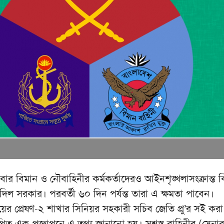
ার বিমান ও নৌবাহিনীর কর্মকর্তাদেরও আইনশৃঙ্খলাসংক্রান্ত 
মতা দিল সরকার। পরবর্তী ৬০ দিন পর্যন্ত তারা এ ক্ষমতা পাবেন।
ালয়ের প্রেষণ-২ শাখার সিনিয়র সহকারী সচিব জেতি প্রু’র সই কর
স্থাপিত এক প্রজ্ঞাপনে এ তথ্য জানানো হয়। সশস্ত্র বাহিনীর (সেনা