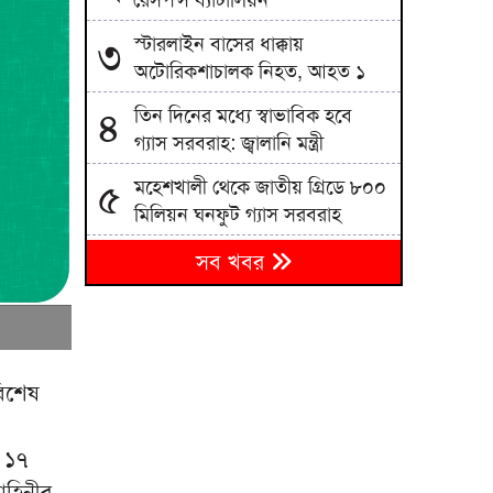
রেসপন্স ব্যাটালিয়ন
স্টারলাইন বাসের ধাক্কায়
৩
অটোরিকশাচালক নিহত, আহত ১
তিন দিনের মধ্যে স্বাভাবিক হবে
৪
গ্যাস সরবরাহ: জ্বালানি মন্ত্রী
মহেশখালী থেকে জাতীয় গ্রিডে ৮০০
৫
মিলিয়ন ঘনফুট গ্যাস সরবরাহ
ব্রাহ্মণবাড়িয়ায় বালুভর্তি ডাম্প ট্রাকে
৬
সব খবর
কোটি টাকার ভারতীয় জিরা জব্দ
তেল-গ্যাসের দাবিতে সচিবালয়মুখী
৭
জামায়াত জোটের মিছিল, পুলিশের
বাধা
বিশেষ
ধামরাইয়ে শিশুকে বাঁচাতে গিয়ে
৮
ট্রাকের ধাক্কায় পশু চিকিৎসক নিহত
া ১৭
বাহিনীর