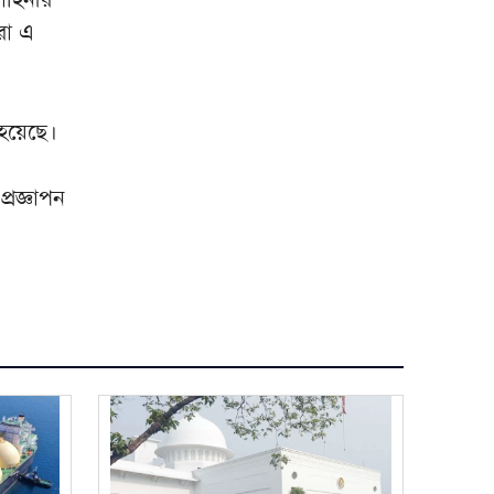
নালিতাবাড়ী সীমান্তে ৮১ লাখ ২০
৯
ারা এ
হাজার ৮০০ টাকার ভারতীয় ওষুধ
জব্দ
রাষ্ট্রপতি নির্বাচনের তফসিল
১০
া হয়েছে।
ঘোষণা, ভোটগ্রহণ ২০ আগস্ট
্রজ্ঞাপন