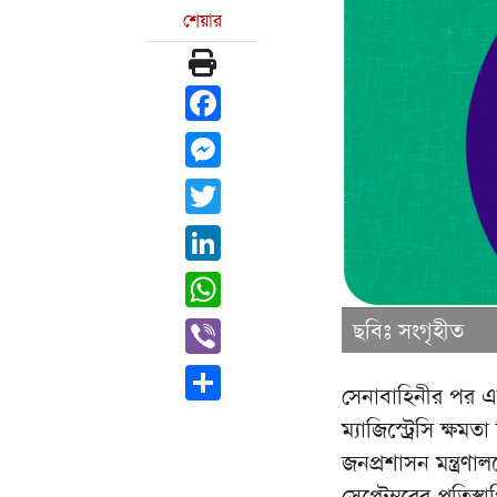
শেয়ার
Facebook
Messenger
Twitter
LinkedIn
WhatsApp
Viber
ছবিঃ সংগৃহীত
Share
সেনাবাহিনীর পর এব
ম্যাজিস্ট্রেসি ক্ষ
জনপ্রশাসন মন্ত্রণ
সেপ্টেম্বরের প্রতি