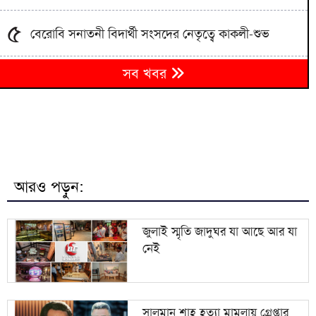
৫
বেরোবি সনাতনী বিদার্থী সংসদের নেতৃত্বে কাকলী-শুভ
৬
সব খবর
বাংলাদেশি সন্দেহে ভারতে কয়েকশ শ্রমিক আটক
দুই দেশের বৈঠক হলে অনেক সমস্যার সমাধান হবে: ভারতীয়
৭
হাইকমিশনার
৮
ভীমরুলীর ভাসমান পেয়ারা বাজারে মুগ্ধ মার্কিন রাষ্ট্রদূত
আরও পড়ুন:
৯
বগুড়ায় সড়ক দুর্ঘটনায় নিহত ৩ আহত ১
জুলাই স্মৃতি জাদুঘর যা আছে আর যা
নেই
১০
কৃষকের সার যাচ্ছে অন্য উপজেলায়, চড়া দামে বিক্রি
সালমান শাহ হত্যা মামলায় গ্রেপ্তার