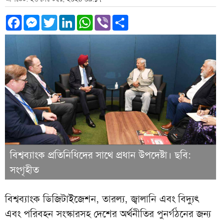
Facebook
Messenger
Twitter
LinkedIn
WhatsApp
Viber
Share
বিশ্বব্যাংক প্রতিনিধিদের সাথে প্রধান উপদেষ্টা। ছবি:
সংগৃহীত
বিশ্বব্যাংক ডিজিটাইজেশন, তারল্য, জ্বালানি এবং বিদ্যুৎ
এবং পরিবহন সংস্কারসহ দেশের অর্থনীতির পুনর্গঠনের জন্য