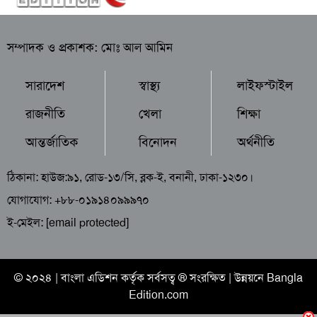
সম্পাদক ও প্রকাশক: মোঃ আল আমিন
সারাদেশ
স্বাস্থ্য
লাইফস্টাইল
রাজনীতি
খেলা
শিক্ষা
আন্তর্জাতিক
বিনোদন
অর্থনীতি
ঠিকানা: হাউজ:৯১, রোড-১৩/সি, ব্লক-ই, বনানী, ঢাকা-১২৩০।
যোগাযোগ: +৮৮-০১৯১৪০৯৯৯৭০
ই-মেইল:
[email protected]
© ২০২৪ |
বাংলা এডিশন
কর্তৃক সর্বসত্ব ® সংরক্ষিত | উন্নয়নে
Bangla
Edition.com