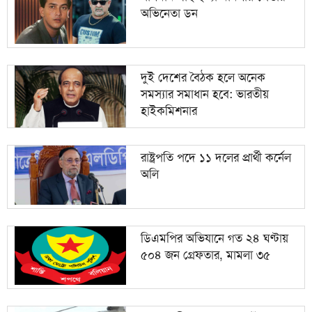
অভিনেতা ডন
দুই দেশের বৈঠক হলে অনেক
সমস্যার সমাধান হবে: ভারতীয়
হাইকমিশনার
রাষ্ট্রপতি পদে ১১ দলের প্রার্থী কর্নেল
অলি
ডিএমপির অভিযানে গত ২৪ ঘণ্টায়
৫০৪ জন গ্রেফতার, মামলা ৩৫