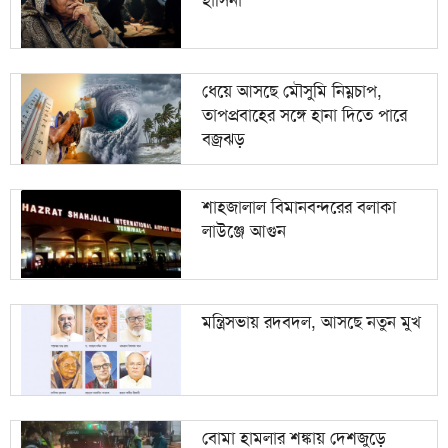
১০
নেতাকর্মীদের পাশে বসেই বক্তব্য শুনলেন শিক্ষামন্ত্রী
ধেয়ে আসছে মৌসুমি নিম্নচাপ,
তাপপ্রবাহের সঙ্গে হানা দিতে পারে
বজ্রঝড়
শাহজালাল বিমানবন্দরের বলাকা
লাউঞ্জে আগুন
মন্ত্রিসভায় রদবদল, আসছে নতুন মুখ
বোমা হামলার শঙ্কায় দেশজুড়ে