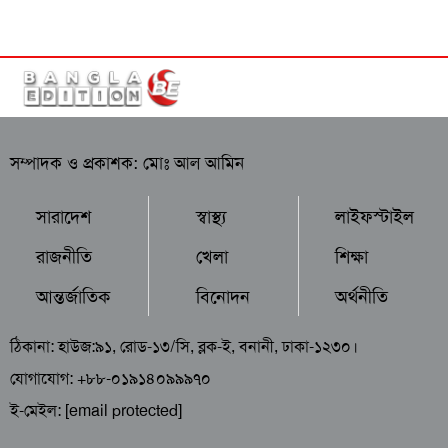
সম্পাদক ও প্রকাশক: মোঃ আল আমিন
সারাদেশ
স্বাস্থ্য
লাইফস্টাইল
রাজনীতি
খেলা
শিক্ষা
আন্তর্জাতিক
বিনোদন
অর্থনীতি
ঠিকানা: হাউজ:৯১, রোড-১৩/সি, ব্লক-ই, বনানী, ঢাকা-১২৩০।
যোগাযোগ: +৮৮-০১৯১৪০৯৯৯৭০
ই-মেইল:
[email protected]