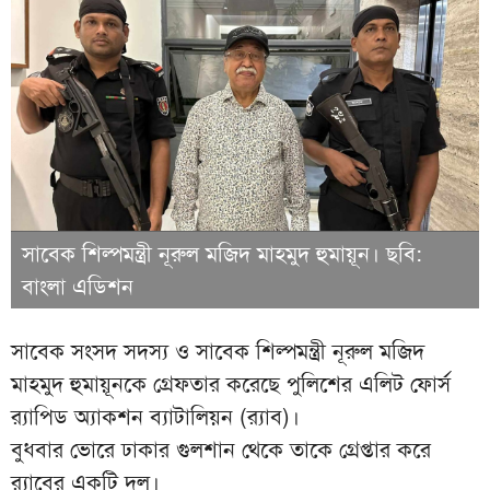
সাবেক শিল্পমন্ত্রী নূরুল মজিদ মাহমুদ হুমায়ূন। ছবি:
বাংলা এডিশন
সাবেক সংসদ সদস্য ও সাবেক শিল্পমন্ত্রী নূরুল মজিদ
মাহমুদ হুমায়ূনকে গ্রেফতার করেছে পুলিশের এলিট ফোর্স
র‍্যাপিড অ্যাকশন ব্যাটালিয়ন (র‍্যাব)।
বুধবার ভোরে ঢাকার গুলশান থেকে তাকে গ্রেপ্তার করে
র‍্যাবের একটি দল।