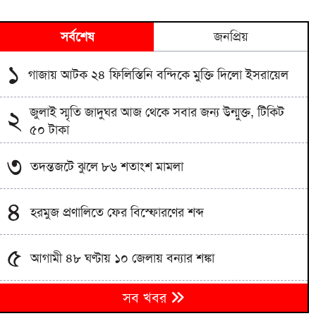
সর্বশেষ
জনপ্রিয়
১
গাজায় আটক ২৪ ফিলিস্তিনি বন্দিকে মুক্তি দিলো ইসরায়েল
জুলাই স্মৃতি জাদুঘর আজ থেকে সবার জন্য উন্মুক্ত, টিকিট
২
৫০ টাকা
৩
তদন্তজটে ঝুলে ৮৬ শতাংশ মামলা
৪
হরমুজ প্রণালিতে ফের বিস্ফোরণের শব্দ
৫
আগামী ৪৮ ঘণ্টায় ১০ জেলায় বন্যার শঙ্কা
নোবিপ্রবিতে নির্মিত হবে জুলাই স্মৃতি স্তম্ভ;
৬
সব খবর
গণঅভ্যুত্থানবিরোধীদের বিরুদ্ধে তদন্তের ঘোষণা