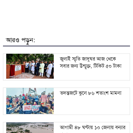
জুলাই গণঅভ্যুত্থানের দ্বিতীয় বর্ষপূর্তিতে শেরপুরে জামায়াতের
৭
সমাবেশ ও গণমিছিল
বৈষম্যহীন বাংলাদেশ বিনির্মাণের আহ্বান ভারপ্রাপ্ত স্পিকার
৮
ব্যারিস্টার কায়সার কামালের
আরও পড়ুন:
৯
সাকিবের মাগুরার বাড়িতে হামলা ও ভাঙচুর
জুলাই স্মৃতি জাদুঘর আজ থেকে
সবার জন্য উন্মুক্ত, টিকিট ৫০ টাকা
১০
ইউক্রেনে রুশ হামলায় নিহত ১৭ জন
তদন্তজটে ঝুলে ৮৬ শতাংশ মামলা
আগামী ৪৮ ঘণ্টায় ১০ জেলায় বন্যার