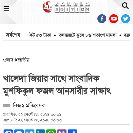
সর্বশেষ
য উন্মুক্ত, টিকিট ৫০ টাকা
তদন্তজটে ঝুলে ৮৬ শতাংশ মামলা
হরমুজ প্
প্রচ্ছদ
জাতীয়
খালেদা জিয়ার সাথে সাংবাদিক
মুশফিকুল ফজল আনসারীর সাক্ষাৎ
নিজস্ব প্রতিবেদক
প্রকাশিত: ২২ সেপ্টেম্বর, ২০২৪ ০০:০১
আপডেট: ২২ সেপ্টেম্বর, ২০২৪ ০০:০৩
Facebook
Messenger
Twitter
LinkedIn
WhatsApp
Viber
Share