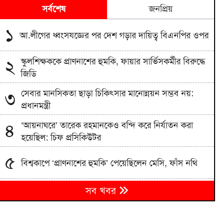
সর্বশেষ
জনপ্রিয়
১
আ.লীগের ধ্বংসযজ্ঞের পর দেশ গড়ার দায়িত্ব বিএনপির ওপর
স্কুলশিক্ষককে প্রাণনাশের হুমকি, ফায়ার সার্ভিসকর্মীর বিরুদ্ধে
২
জিডি
সেবার মানসিকতা ছাড়া চিকিৎসার মানোন্নয়ন সম্ভব নয়:
৩
প্রধানমন্ত্রী
‘আয়নাঘরে’ তারেক রহমানকেও বন্দি করে নির্যাতন করা
৪
হয়েছিল: চিফ প্রসিকিউটর
৫
বিশ্বকাপে ‘প্রাণনাশের হুমকি’ পেয়েছিলেন মেসি, ফাঁস নথি
‘আয়নাঘর’ দেখতে ডিজিএফআই কার্যালয়ে ট্রাইব্যুনালের
৬
সব খবর
বিচারকেরা