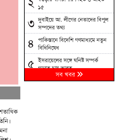
২
১৫
দুবাইয়ে আ. লীগের নেতাদের বিপুল
৩
সম্পদের তথ্য
পাকিস্তানে বিদেশি গণমাধ্যমে নতুন
৪
বিধিনিষেধ
ইসরায়েলের সঙ্গে ঘনিষ্ট সম্পর্ক
৫
গড়তে চায় ভারত
সব খবর
ঢাকায় পাকিস্তান হাইকমিশনারের
৬
বাসায় আগুন, সস্ত্রীক আইসিইউতে
ভর্তি
দুই দিনে ১২৭৬ মসজিদ থেকে মাইক
৭
 শতাধিক
খুলে ফেলল পশ্চিমবঙ্গ পুলিশ
তিনি।
এমন শিশু গড়ে তুলবেন না, যাতে
মনা
৮
বৃদ্ধাশ্রমের লাইন দীর্ঘ হয়: রিপন
ুলিশ।