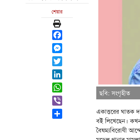
শেয়ার
Facebook
Messenger
Twitter
LinkedIn
WhatsApp
ছবি: সংগৃহীত
Viber
একাত্তরের ঘাতক দ
Share
বই লিখেছেন। কখনই
বৈষম্যবিরোধী আন্
মডেল থানার মামলা