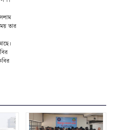
আনসারী
রাশিয়া থেকে ৩৫ হাজার টন এমওপি
৯
ইসলাম
সার কিনবে বাংলাদেশ সরকার
সময় তার
দিল্লিতে শেখ হাসিনার সংবাদ
১০
সম্মেলন দেশের সার্বভৌমত্বের
 আছে।
প্রতি হুমকি: এনসিপি
কবির
 কবির