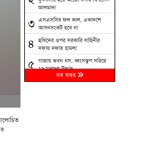
আলমাদা
এসএসসির ফল কাল, একাদশে
৩
আসনসংকট হবে না
হুথিদের ওপর সরকারি বাহিনীর
৪
দফায় দফায় হামলা
গাজায় ভবন ধস, ধ্বংসস্তূপ সরিয়ে
৫
১৯ মরদেহ উদ্ধার
সব খবর
মহেশখালীর মাতারবাড়ি পৌঁছেছেন
৬
প্রধানমন্ত্রী
বিশেষ অভিযানে বিভিন্ন অপরাধে
৭
জড়িত ২১ জনকে গ্রেফতার করেছে
যাত্রাবাড়ী থানা পুলিশ
 আলোচিত
ের
হরমুজ খুলতে যুক্তরাষ্ট্রকে যেসব শর্ত
৮
দিল ইরান