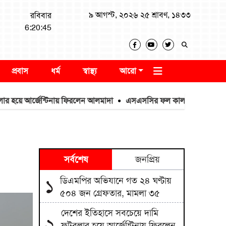
৯ আগস্ট, ২০২৬ ২৫ শ্রাবণ, ১৪৩৩
রবিবার
6:20:45
প্রবাস
ধর্ম
স্বাস্থ্য
আরো
 আর্জেন্টিনায় ফিরলেন আলমাদা
এসএসসির ফল কাল, একাদশে আসনসংকট
সর্বশেষ
জনপ্রিয়
ডিএমপির অভিযানে গত ২৪ ঘণ্টায়
১
৫০৪ জন গ্রেফতার, মামলা ৩৫
দেশের ইতিহাসে সবচেয়ে দামি
২
ফুটবলার হয়ে আর্জেন্টিনায় ফিরলেন