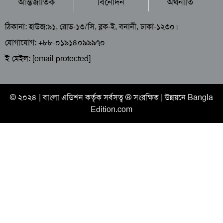
আন্তর্জাতিক
বিনোদন
অর্থনীতি
ঠিকানা: হাউজ:৯১, রোড-১৩/সি, ব্লক-ই, বনানী, ঢাকা-১২৩০।
যোগাযোগ: +৮৮-০১৯১৪০৯৯৯৭০
ই-মেইল:
[email protected]
© ২০২৪ |
বাংলা এডিশন
কর্তৃক সর্বসত্ব ® সংরক্ষিত | উন্নয়নে
Bangla
Edition.com