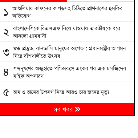
আশুলিয়ায় কাফনের কাপড়সহ চিঠিতে প্রাণনাশের হুমকির
১
অভিযোগ
বাংলাদেশিকে বিএসএফ নিয়ে যাওয়ায় ভারতীয়কে ধরে
২
আনলো গ্রামবাসী
মঞ্চ প্রস্তুত, বানভাসি মানুষের অপেক্ষা; প্রধানমন্ত্রীর আগমন
৩
ঘিরে বাঁশখালীতে উৎসব
শব্দদূষণের অজুহাতে পশ্চিমবঙ্গে একের পর এক মসজিদের
৪
মাইক অপসারণ
৫
হাম ও হামের উপসর্গ নিয়ে আরও চার জনের মৃত্যু
৬
সব খবর
নাটোরের লালপুরে এক যুবকের ফাঁস দিয়ে আত্মহত্যা
উত্তরাঞ্চলে কৃষি-শিল্পের হাব হবে বগুড়া, ৪০০ একরের
৭
শিল্পপার্ক