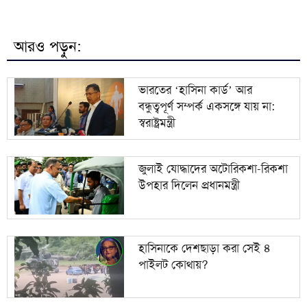
৮
যুক্তরাষ্ট্র সব শর্ত মানলেই খুলবে হরমুজ প্রণালি: ইরান
আরও পড়ুন:
‎মানিকগঞ্জে বিকাশের মাধ্যমে টাকা আত্মসাতের অভিযোগে
৯
এক প্রতারক গ্রেপ্তার
ভারতের ‘হাসিনা কার্ড’ আর
বন্ধুত্বপূর্ণ সম্পর্ক একসঙ্গে যায় না:
মেধাবীদের উৎসাহে জেলা পরিষদের উদ্যোগ:
১০
স্বরাষ্ট্রমন্ত্রী
ব্রাহ্মণবাড়িয়ায় শিক্ষা উপকরণ ও বৃত্তি বিতরণ
জুলাই যোদ্ধাদের অটোরিকশা-রিকশা
উপহার দিলেন প্রধানমন্ত্রী
হাসিনাকে দেশছাড়া করা সেই ৪
পাইলট কোথায়?