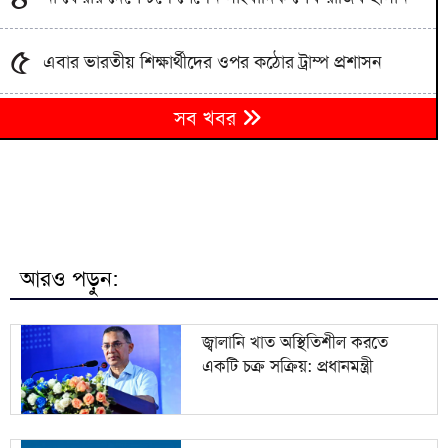
৫
এবার ভারতীয় শিক্ষার্থীদের ওপর কঠোর ট্রাম্প প্রশাসন
আশুলিয়ায় কাফনের কাপড়সহ চিঠিতে প্রাণনাশের হুমকির
৬
সব খবর
অভিযোগ
বাংলাদেশিকে বিএসএফ নিয়ে যাওয়ায় ভারতীয়কে ধরে
৭
আনলো গ্রামবাসী
মঞ্চ প্রস্তুত, বানভাসি মানুষের অপেক্ষা; প্রধানমন্ত্রীর আগমন
৮
ঘিরে বাঁশখালীতে উৎসব
আরও পড়ুন:
শব্দদূষণের অজুহাতে পশ্চিমবঙ্গে একের পর এক মসজিদের
৯
মাইক অপসারণ
জ্বালানি খাত অস্থিতিশীল করতে
একটি চক্র সক্রিয়: প্রধানমন্ত্রী
১০
হাম ও হামের উপসর্গ নিয়ে আরও চার জনের মৃত্যু