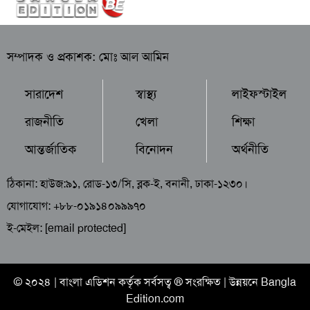
সম্পাদক ও প্রকাশক: মোঃ আল আমিন
সারাদেশ
স্বাস্থ্য
লাইফস্টাইল
রাজনীতি
খেলা
শিক্ষা
আন্তর্জাতিক
বিনোদন
অর্থনীতি
ঠিকানা: হাউজ:৯১, রোড-১৩/সি, ব্লক-ই, বনানী, ঢাকা-১২৩০।
যোগাযোগ: +৮৮-০১৯১৪০৯৯৯৭০
ই-মেইল:
[email protected]
© ২০২৪ |
বাংলা এডিশন
কর্তৃক সর্বসত্ব ® সংরক্ষিত | উন্নয়নে
Bangla
Edition.com