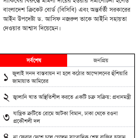
সাকিবের বিরুদ্ধে মামলা দায়ের হওয়ায় সমালোচনা হলেও
বাংলাদেশ ক্রিকেট বোর্ড (বিসিবি) এবং অন্তর্বর্তী সরকারের
আইন উপদেষ্টা ড. আসিফ নজরুল তাকে আইনি সহায়তা
দেওয়ার আশ্বাস দিয়েছেন।
সর্বশেষ
জনপ্রিয়
জুলাই সনদ বাস্তবায়ন না হলে কঠোর আন্দোলনের হুঁশিয়ারি
১
জামায়াত আমিরের
২
জ্বালানি খাত অস্থিতিশীল করতে একটি চক্র সক্রিয়: প্রধানমন্ত্রী
যান্ত্রিক ত্রুটিতে রোমে আটকা বিমান, ঢাকা থেকে রওনা
৩
প্রকৌশলী দল
৪
না ফেরার দেশে চলে গেলেন সাংবাদিক শেখ রাজিব হাসান