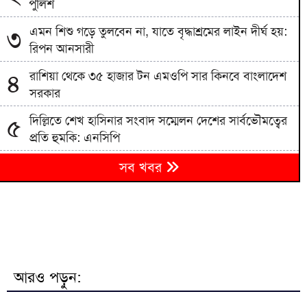
পুলিশ
এমন শিশু গড়ে তুলবেন না, যাতে বৃদ্ধাশ্রমের লাইন দীর্ঘ হয়:
৩
রিপন আনসারী
রাশিয়া থেকে ৩৫ হাজার টন এমওপি সার কিনবে বাংলাদেশ
৪
সরকার
দিল্লিতে শেখ হাসিনার সংবাদ সম্মেলন দেশের সার্বভৌমত্বের
৫
প্রতি হুমকি: এনসিপি
বিএনপিতে রাষ্ট্রপতি নির্বাচন ঘিরে নানা সমীকরণ, সিদ্ধান্ত
৬
সব খবর
নেবেন তারেক রহমান
৭
জাতীয় বিশ্ববিদ্যালয়ের মাস্টার্স শেষপর্ব পরীক্ষার ফল প্রকাশ
মিরপুর মডেল থানা পুলিশের বিশেষ অভিযানে বিভিন্ন
৮
অপরাধে জড়িত গ্রেপ্তার ৪৩
আরও পড়ুন:
ভারতকে যা দিয়েছি, আজীবন মনে রাখবে; কেন বলেছিলেন
৯