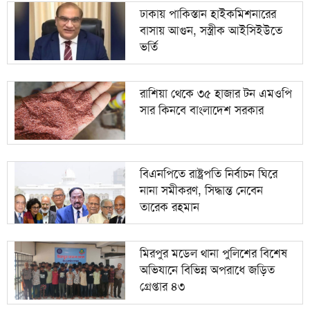
হাসিনা?
ঢাকায় পাকিস্তান হাইকমিশনারের
বাসায় আগুন, সস্ত্রীক আইসিইউতে
দিল্লিকে কড়া বার্তা ঢাকার; ভারতের চোখ রাঙানির দিন কি
১০
ভর্তি
তবে শেষ?
রাশিয়া থেকে ৩৫ হাজার টন এমওপি
সার কিনবে বাংলাদেশ সরকার
বিএনপিতে রাষ্ট্রপতি নির্বাচন ঘিরে
নানা সমীকরণ, সিদ্ধান্ত নেবেন
তারেক রহমান
মিরপুর মডেল থানা পুলিশের বিশেষ
অভিযানে বিভিন্ন অপরাধে জড়িত
গ্রেপ্তার ৪৩