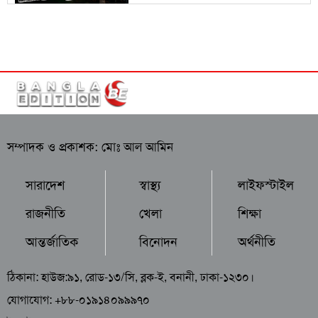
সম্পাদক ও প্রকাশক: মোঃ আল আমিন
সারাদেশ
স্বাস্থ্য
লাইফস্টাইল
রাজনীতি
খেলা
শিক্ষা
আন্তর্জাতিক
বিনোদন
অর্থনীতি
ঠিকানা: হাউজ:৯১, রোড-১৩/সি, ব্লক-ই, বনানী, ঢাকা-১২৩০।
যোগাযোগ: +৮৮-০১৯১৪০৯৯৯৭০