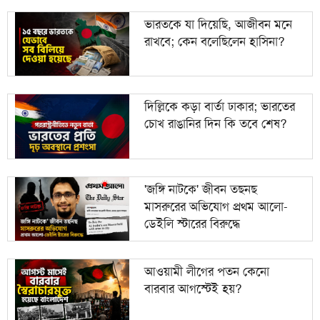
ভারতকে যা দিয়েছি, আজীবন মনে
রাখবে; কেন বলেছিলেন হাসিনা?
দিল্লিকে কড়া বার্তা ঢাকার; ভারতের
চোখ রাঙানির দিন কি তবে শেষ?
'জঙ্গি নাটকে' জীবন তছনছ
মাসরুরের অভিযোগ প্রথম আলো-
ডেইলি স্টারের বিরুদ্ধে
আওয়ামী লীগের পতন কেনো
বারবার আগস্টেই হয়?