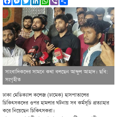
সাংবাদিকদের সামনে কথা বলছেন আব্দুল আহাদ। ছবি:
সংগৃহীত
ঢাকা মেডিক্যাল কলেজ (ঢামেক) হাসপাতালের
চিকিৎসকদের ওপর হামলার ঘটনায় সব কর্মসূচি প্রত্যাহার
করে নিয়েছেন চিকিৎসকরা।