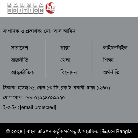
সম্পাদক ও প্রকাশক: মোঃ আল আমিন
সারাদেশ
স্বাস্থ্য
লাইফস্টাইল
রাজনীতি
খেলা
শিক্ষা
আন্তর্জাতিক
বিনোদন
অর্থনীতি
ঠিকানা: হাউজ:৯১, রোড-১৩/সি, ব্লক-ই, বনানী, ঢাকা-১২৩০।
যোগাযোগ: +৮৮-০১৯১৪০৯৯৯৭০
ই-মেইল:
[email protected]
© ২০২৪ |
বাংলা এডিশন
কর্তৃক সর্বসত্ব ® সংরক্ষিত | উন্নয়নে
Bangla