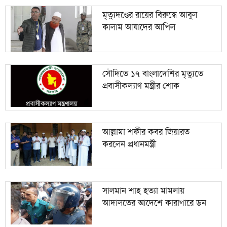
মৃত্যুদণ্ডের রায়ের বিরুদ্ধে আবুল
কালাম আযাদের আপিল
সৌদিতে ১৭ বাংলাদেশির মৃত্যুতে
প্রবাসীকল্যাণ মন্ত্রীর শোক
আল্লামা শফীর কবর জিয়ারত
করলেন প্রধানমন্ত্রী
সালমান শাহ হত্যা মামলায়
আদালতের আদেশে কারাগারে ডন