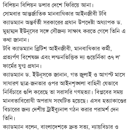
বিলিয়ন বিলিয়ন ডলার দেশে ফিরিয়ে আনা।
সোমবার আন্তর্জাতিক মানবাধিকার আইনজীবী টবি
ক্যাডম্যান অন্তর্বর্তী সরকারের প্রধান উপদেষ্টা অধ্যাপক ড.
মুহাম্মদ ইউনূসের সঙ্গে সৌজন্য সাক্ষাৎ করতে গেলে তিনি এ
কথা জানান।
টবি ক্যাডম্যান ব্রিটিশ আইনজীবী, মানবাধিকার কর্মী,
প্রত্যর্পণ বিশেষজ্ঞ এবং লন্ডনভিত্তিক দ্য গুয়ের্নিকা ৩৭ ল’
ফার্মের যুগ্ম প্রধান।
ক্যাডম্যান ড. ইউনূসকে জানান, গত জুলাই ও আগস্ট মাসে
সাধারণ ছাত্র-জনতার ওপর আইনশৃঙ্খলা বাহিনী যেভাবে
নির্বিচারে গুলি করেছে তা সরাসরি গণহত্যা। বিপ্লবের সময়
মানবতাবিরোধী অপরাধ সংঘটিত হয়েছে। এসব হত্যাকাণ্ডের
বিচারের জন্য দেশীয় ট্রাইব্যুনাল গঠন করার পরামর্শ দেন
তিনি।
ক্যাডম্যান বলেন, বাংলাদেশকে দ্রুত সত্য, ন্যায়বিচার ও