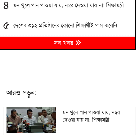
৪
মন খুলে গান গাওয়া যায়, নম্বর দেওয়া যায় না: শিক্ষামন্ত্রী
৫
দেশের ৩১২ প্রতিষ্ঠানের কোনো শিক্ষার্থীই পাস করেনি
৬
সব খবর
কক্সবাজারে নকল বিড়ি-সিগারেটসহ আটক ২
৭
এবার এসএসসি-সমমানে ফেল ৬ লাখ ৯০ হাজার শিক্ষার্থী
৮
১০ দিনের ব্যবধানে মালদ্বীপে ৮ বাংলাদেশির মৃত্যু
আরও পড়ুন:
৯
মৃত্যুদণ্ডের রায়ের বিরুদ্ধে আবুল কালাম আযাদের আপিল
মন খুলে গান গাওয়া যায়, নম্বর
দেওয়া যায় না: শিক্ষামন্ত্রী
১০
এসএসসি ও সমমান পরীক্ষার ফল প্রকাশ