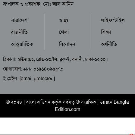
সম্পাদক ও প্রকাশক: মোঃ আল আমিন
সারাদেশ
স্বাস্থ্য
লাইফস্টাইল
রাজনীতি
খেলা
শিক্ষা
আন্তর্জাতিক
বিনোদন
অর্থনীতি
ঠিকানা: হাউজ:৯১, রোড-১৩/সি, ব্লক-ই, বনানী, ঢাকা-১২৩০।
যোগাযোগ: +৮৮-০১৯১৪০৯৯৯৭০
ই-মেইল:
[email protected]
© ২০২৪ |
বাংলা এডিশন
কর্তৃক সর্বসত্ব ® সংরক্ষিত | উন্নয়নে
Bangla
Edition.com