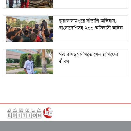
কুয়ালালামপুরে সাঁড়াশি অভিযান,
বাংলাদেশিসহ ২০০ অভিবাসী আটক
মক্কার সড়কে নিভে গেল হানিফের
জীবন