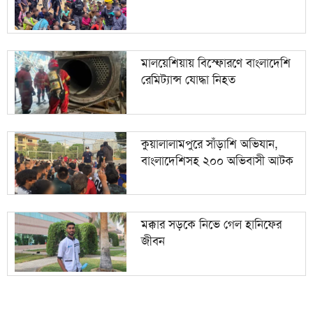
মালয়েশিয়ায় বিস্ফোরণে বাংলাদেশি
রেমিট্যান্স যোদ্ধা নিহত
কুয়ালালামপুরে সাঁড়াশি অভিযান,
বাংলাদেশিসহ ২০০ অভিবাসী আটক
মক্কার সড়কে নিভে গেল হানিফের
জীবন