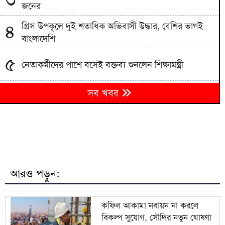
জনের
গ্রিস উপকূলে দুই শতাধিক অভিবাসী উদ্ধার, বেশির ভাগই
৪
বাংলাদেশি
৫
নেতাকর্মীদের পাশে বসেই বক্তব্য শুনলেন শিক্ষামন্ত্রী
৬
সব খবর
সিলেটে ছেলে হত্যার বিচার দেখে যেতে পারেননি পিতা
পুলিশ পরিচয়ে বিশ্ববিদ্যালয় শিক্ষক-শিক্ষার্থীদের লক্ষাধিক
৭
টাকা হাতিয়ে নিচ্ছে প্রতারক চক্র
প্রধানমন্ত্রী তারেক রহমানের আগমনকে স্বাগত জানিয়ে
৮
বাঁশখালীতে ছাত্রদলের বর্ণাঢ্য আনন্দ র‍্যালি
আরও পড়ুন:
হবিগঞ্জে বিজিবির পৃথক অভিযানে প্রায় ১ কোটি টাকার
৯
ভারতীয় পণ্য ও কাভার্ডভ্যান জব্দ
কফিল আকামা নবায়ন না করলে
বিকল্প সুযোগ, সৌদির নতুন ঘোষণা