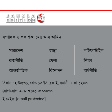
সম্পাদক ও প্রকাশক: মোঃ আল আমিন
সারাদেশ
স্বাস্থ্য
লাইফস্টাইল
রাজনীতি
খেলা
শিক্ষা
আন্তর্জাতিক
বিনোদন
অর্থনীতি
ঠিকানা: হাউজ:৯১, রোড-১৩/সি, ব্লক-ই, বনানী, ঢাকা-১২৩০।
যোগাযোগ: +৮৮-০১৯১৪০৯৯৯৭০
ই-মেইল:
[email protected]