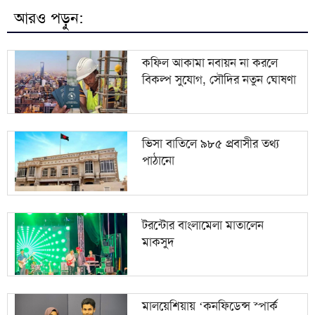
৮
স্বাধীন গণমাধ্যমেই শক্তিশালী হয় গণতন্ত্র: তথ্যমন্ত্রী
আরও পড়ুন:
৯
টানা ভারি বৃষ্টিতে ১০ জেলায় বন্যার শঙ্কা
কফিল আকামা নবায়ন না করলে
বিকল্প সুযোগ, সৌদির নতুন ঘোষণা
সাংবাদিকতা পেশার অস্তিত্ব রক্ষায় অবিলম্বে গণমাধ্যম
১০
কমিশন গঠন করুন
ভিসা বাতিলে ৯৮৫ প্রবাসীর তথ্য
পাঠানো
টরন্টোর বাংলামেলা মাতালেন
মাকসুদ
মালয়েশিয়ায় ‘কনফিডেন্স স্পার্ক