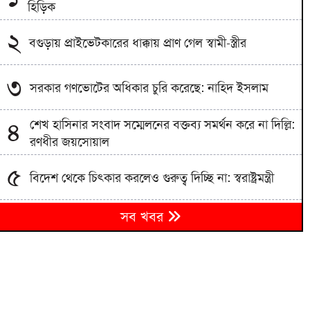
হিড়িক
২
বগুড়ায় প্রাইভেটকারের ধাক্কায় প্রাণ গেল স্বামী-স্ত্রীর
৩
সরকার গণভোটের অধিকার চুরি করেছে: নাহিদ ইসলাম
শেখ হাসিনার সংবাদ সম্মেলনের বক্তব্য সমর্থন করে না দিল্লি:
৪
রণধীর জয়সোয়াল
৫
বিদেশ থেকে চিৎকার করলেও গুরুত্ব দিচ্ছি না: স্বরাষ্ট্রমন্ত্রী
খোকসায় বিএনপি নেতার ওপর হামলার প্রতিবাদে মহাসড়ক
৬
সব খবর
অবরোধ ও বিক্ষোভ
লন্ডনের প্রেমিককে সহপাঠীদের অপ্রস্তুত ছবি পাঠানোয় ইবি
৭
ছাত্রীকে বহিষ্কার