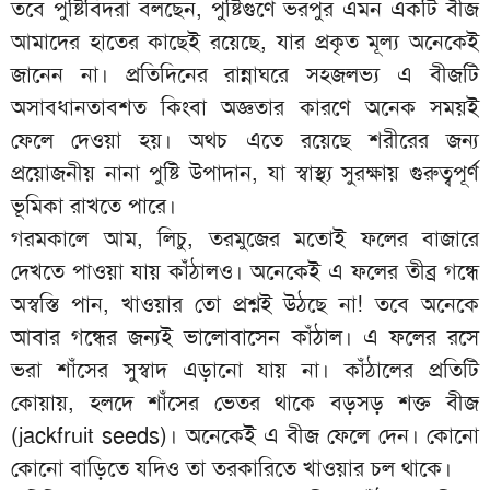
তবে পুষ্টিবিদরা বলছেন, পুষ্টিগুণে ভরপুর এমন একটি বীজ
আমাদের হাতের কাছেই রয়েছে, যার প্রকৃত মূল্য অনেকেই
জানেন না। প্রতিদিনের রান্নাঘরে সহজলভ্য এ বীজটি
অসাবধানতাবশত কিংবা অজ্ঞতার কারণে অনেক সময়ই
ফেলে দেওয়া হয়। অথচ এতে রয়েছে শরীরের জন্য
প্রয়োজনীয় নানা পুষ্টি উপাদান, যা স্বাস্থ্য সুরক্ষায় গুরুত্বপূর্ণ
ভূমিকা রাখতে পারে।
গরমকালে আম, লিচু, তরমুজের মতোই ফলের বাজারে
দেখতে পাওয়া যায় কাঁঠালও। অনেকেই এ ফলের তীব্র গন্ধে
অস্বস্তি পান, খাওয়ার তো প্রশ্নই উঠছে না! তবে অনেকে
আবার গন্ধের জন্যই ভালোবাসেন কাঁঠাল। এ ফলের রসে
ভরা শাঁসের সুস্বাদ এড়ানো যায় না। কাঁঠালের প্রতিটি
কোয়ায়, হলদে শাঁসের ভেতর থাকে বড়সড় শক্ত বীজ
(jackfruit seeds)। অনেকেই এ বীজ ফেলে দেন। কোনো
কোনো বাড়িতে যদিও তা তরকারিতে খাওয়ার চল থাকে।