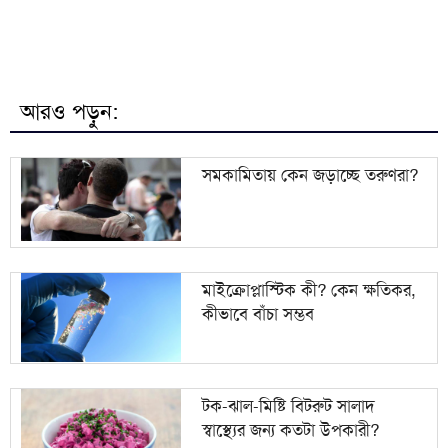
শব্দদূষণের অজুহাতে পশ্চিমবঙ্গে একের পর এক মসজিদের
৭
মাইক অপসারণ
৮
হাম ও হামের উপসর্গ নিয়ে আরও চার জনের মৃত্যু
আরও পড়ুন:
৯
নাটোরের লালপুরে এক যুবকের ফাঁস দিয়ে আত্মহত্যা
সমকামিতায় কেন জড়াচ্ছে তরুণরা?
উত্তরাঞ্চলে কৃষি-শিল্পের হাব হবে বগুড়া, ৪০০ একরের
১০
শিল্পপার্ক
মাইক্রোপ্লাস্টিক কী? কেন ক্ষতিকর,
কীভাবে বাঁচা সম্ভব
টক-ঝাল-মিষ্টি বিটরুট সালাদ
স্বাস্থ্যের জন্য কতটা উপকারী?