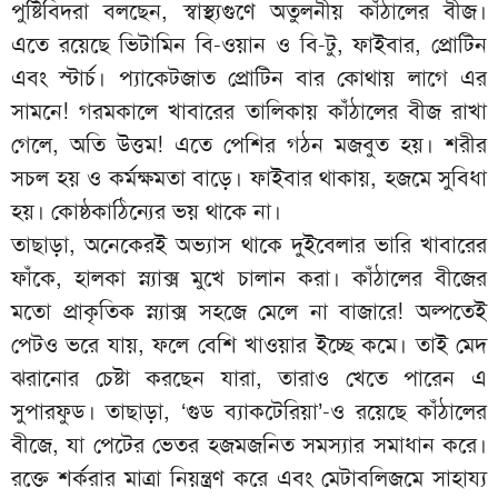
পুষ্টিবিদরা বলছেন, স্বাস্থ্যগুণে অতুলনীয় কাঁঠালের বীজ।
এতে রয়েছে ভিটামিন বি-ওয়ান ও বি-টু, ফাইবার, প্রোটিন
এবং স্টার্চ। প্যাকেটজাত প্রোটিন বার কোথায় লাগে এর
সামনে! গরমকালে খাবারের তালিকায় কাঁঠালের বীজ রাখা
গেলে, অতি উত্তম! এতে পেশির গঠন মজবুত হয়। শরীর
সচল হয় ও কর্মক্ষমতা বাড়ে। ফাইবার থাকায়, হজমে সুবিধা
হয়। কোষ্ঠকাঠিন্যের ভয় থাকে না।
তাছাড়া, অনেকেরই অভ্যাস থাকে দুইবেলার ভারি খাবারের
ফাঁকে, হালকা স্ন্যাক্স মুখে চালান করা। কাঁঠালের বীজের
মতো প্রাকৃতিক স্ন্যাক্স সহজে মেলে না বাজারে! অল্পতেই
পেটও ভরে যায়, ফলে বেশি খাওয়ার ইচ্ছে কমে। তাই মেদ
ঝরানোর চেষ্টা করছেন যারা, তারাও খেতে পারেন এ
সুপারফুড। তাছাড়া, ‘গুড ব্যাকটেরিয়া’-ও রয়েছে কাঁঠালের
বীজে, যা পেটের ভেতর হজমজনিত সমস্যার সমাধান করে।
রক্তে শর্করার মাত্রা নিয়ন্ত্রণ করে এবং মেটাবলিজমে সাহায্য