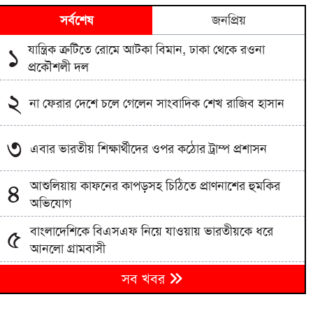
সর্বশেষ
জনপ্রিয়
যান্ত্রিক ত্রুটিতে রোমে আটকা বিমান, ঢাকা থেকে রওনা
১
প্রকৌশলী দল
২
না ফেরার দেশে চলে গেলেন সাংবাদিক শেখ রাজিব হাসান
৩
এবার ভারতীয় শিক্ষার্থীদের ওপর কঠোর ট্রাম্প প্রশাসন
আশুলিয়ায় কাফনের কাপড়সহ চিঠিতে প্রাণনাশের হুমকির
৪
অভিযোগ
বাংলাদেশিকে বিএসএফ নিয়ে যাওয়ায় ভারতীয়কে ধরে
৫
আনলো গ্রামবাসী
মঞ্চ প্রস্তুত, বানভাসি মানুষের অপেক্ষা; প্রধানমন্ত্রীর আগমন
৬
সব খবর
ঘিরে বাঁশখালীতে উৎসব