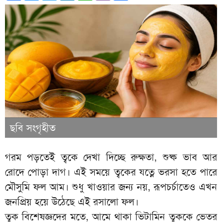
ছবি সংগৃহীত
গরম পড়তেই ত্বকে দেখা দিচ্ছে রুক্ষতা, শুষ্ক ভাব আর
রোদে পোড়া দাগ। এই সময়ে ত্বকের যত্নে ভরসা হতে পারে
মৌসুমি ফল আম। শুধু খাওয়ার জন্য নয়, রূপচর্চাতেও এখন
জনপ্রিয় হয়ে উঠেছে এই রসালো ফল।
ত্বক বিশেষজ্ঞদের মতে, আমে থাকা ভিটামিন ত্বককে ভেতর