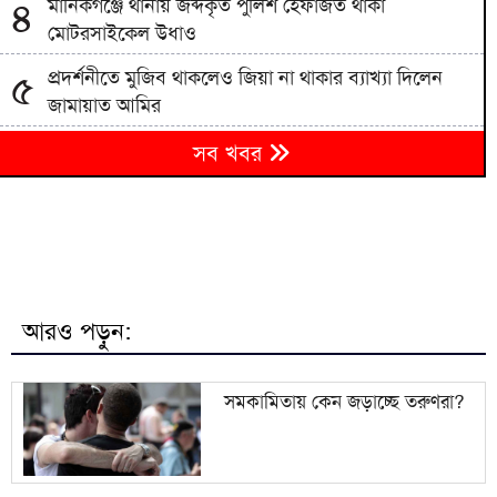
মানিকগঞ্জে থানায় জব্দকৃত পুলিশ হেফাজত থাকা
৪
মোটরসাইকেল উধাও
প্রদর্শনীতে মুজিব থাকলেও জিয়া না থাকার ব্যাখ্যা দিলেন
৫
জামায়াত আমির
জামায়াতের প্রদর্শনীতে উঠে এলো ছাত্রদল নেতা আবিদের
৬
সব খবর
জুলাইয়ের ভূমিকা
হাদী হত্যার রহস্য উন্মোচন করতে না পারলে ডিপ স্টেটের
৭
ঘোরপাকে থাকতে হবে: আব্দুল্লাহ আল জাবের
বরিশাল সাংবাদিক ফোরামের সভাপতি সুমন চৌধুরী,
৮
সম্পাদক সাঈদ পান্থ
আরও পড়ুন:
জুলাই সনদ বাস্তবায়ন না হলে কঠোর আন্দোলনের হুঁশিয়ারি
৯
জামায়াত আমিরের
সমকামিতায় কেন জড়াচ্ছে তরুণরা?
জ্বালানি খাত অস্থিতিশীল করতে একটি চক্র সক্রিয়:
১০
প্রধানমন্ত্রী