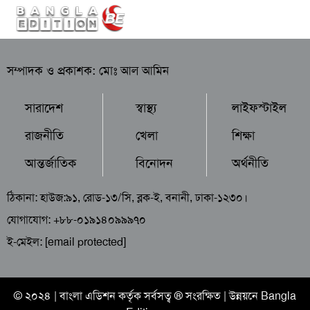
সম্পাদক ও প্রকাশক: মোঃ আল আমিন
সারাদেশ
স্বাস্থ্য
লাইফস্টাইল
রাজনীতি
খেলা
শিক্ষা
আন্তর্জাতিক
বিনোদন
অর্থনীতি
ঠিকানা: হাউজ:৯১, রোড-১৩/সি, ব্লক-ই, বনানী, ঢাকা-১২৩০।
যোগাযোগ: +৮৮-০১৯১৪০৯৯৯৭০
ই-মেইল:
[email protected]
© ২০২৪ |
বাংলা এডিশন
কর্তৃক সর্বসত্ব ® সংরক্ষিত | উন্নয়নে
Bangla