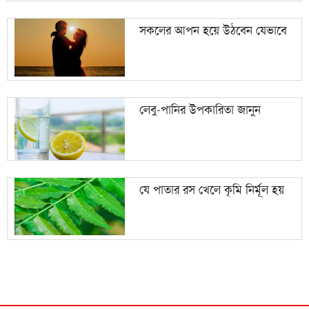
সকলের আপন হয়ে উঠবেন যেভাবে
লেবু-পানির উপকারিতা জানুন
যে পাতার রস খেলে কৃমি নির্মূল হয়